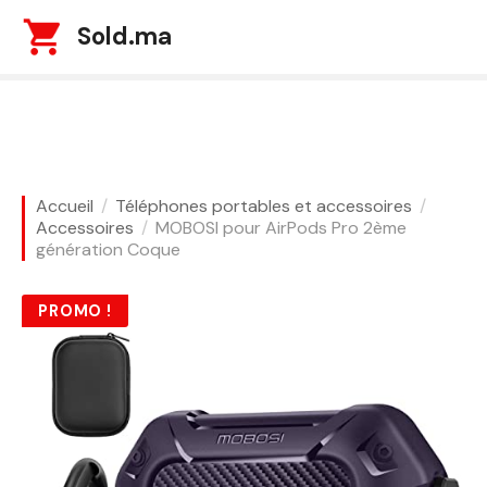
S
Sold.ma
k
i
p
t
o
c
o
Accueil
Téléphones portables et accessoires
n
Accessoires
MOBOSI pour AirPods Pro 2ème
t
génération Coque
e
n
PROMO !
t