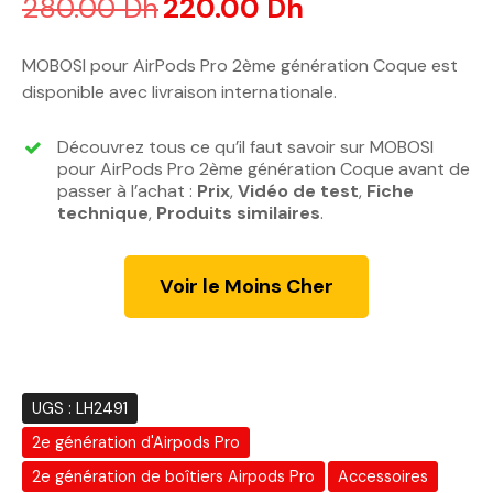
280.00
Dh
L
220.00
Dh
L
e
e
p
p
MOBOSI pour AirPods Pro 2ème génération Coque est
r
r
disponible avec livraison internationale.
i
i
x
x
Découvrez tous ce qu’il faut savoir sur MOBOSI
i
a
pour AirPods Pro 2ème génération Coque avant de
n
c
passer à l’achat :
Prix
,
Vidéo de test
,
Fiche
technique
,
Produits similaires
i
t
.
t
u
i
e
Voir le Moins Cher
a
l
l
e
é
s
t
t
a
UGS :
LH2491
i
:
2e génération d'Airpods Pro
t
2
2
2e génération de boîtiers Airpods Pro
Accessoires