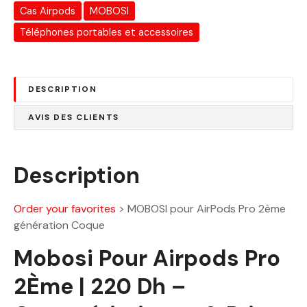
:
0
Cas Airpods
MOBOSI
2
.
Téléphones portables et accessoires
8
0
0
0
.
0
D
DESCRIPTION
0
h
AVIS DES CLIENTS
.
D
h
Description
.
Order your favorites
>
MOBOSI pour AirPods Pro 2ème
génération Coque
Mobosi Pour Airpods Pro
2Ème | 220 Dh –