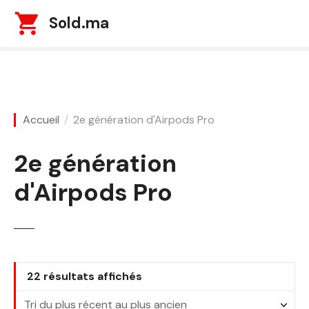
S
Sold.ma
k
i
p
t
o
c
Accueil
2e génération d'Airpods Pro
o
n
2e génération
t
e
d'Airpods Pro
n
t
T
22 résultats affichés
r
i