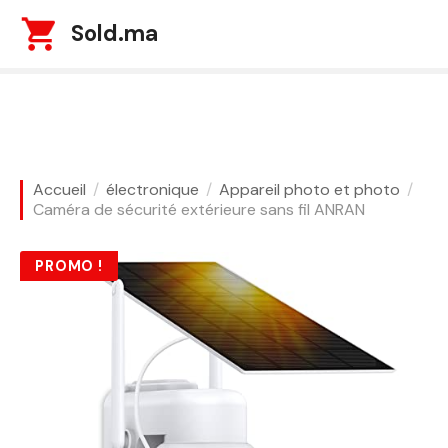
S
Sold.ma
k
i
p
t
o
c
o
Accueil
électronique
Appareil photo et photo
n
Caméra de sécurité extérieure sans fil ANRAN
t
e
PROMO !
n
t