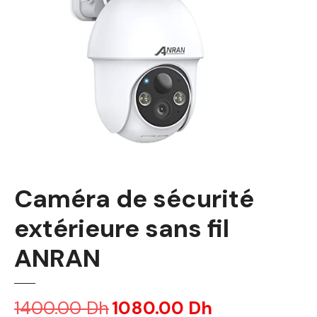
Caméra de sécurité
extérieure sans fil
ANRAN
1400.00
Dh
L
1080.00
Dh
L