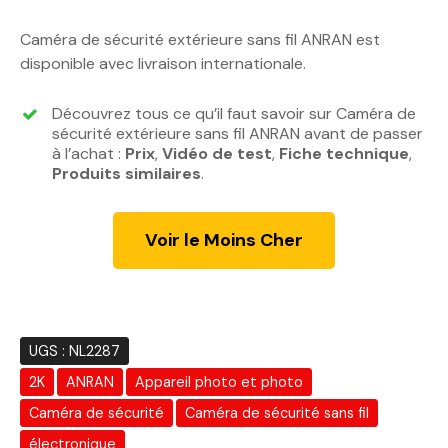
e
e
p
p
Caméra de sécurité extérieure sans fil ANRAN est
r
r
disponible avec livraison internationale.
i
i
x
x
Découvrez tous ce qu’il faut savoir sur Caméra de
i
a
sécurité extérieure sans fil ANRAN avant de passer
n
c
à l’achat :
Prix
,
Vidéo de test
,
Fiche technique
,
Produits similaires
i
.
t
t
u
i
e
Voir le Moins Cher
a
l
l
e
é
s
t
t
a
UGS :
NL2287
i
:
2K
ANRAN
Appareil photo et photo
t
1
0
Caméra de sécurité
Caméra de sécurité sans fil
:
8
électronique