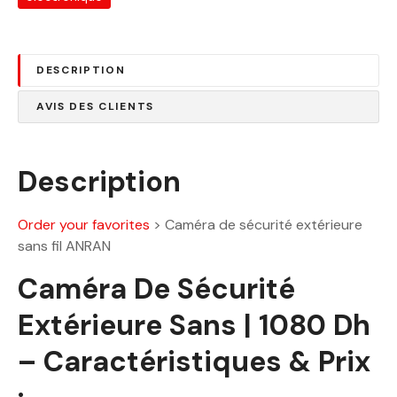
1
0
4
.
0
0
DESCRIPTION
0
0
.
AVIS DES CLIENTS
0
D
0
h
.
Description
D
h
Order your favorites
>
Caméra de sécurité extérieure
.
sans fil ANRAN
Caméra De Sécurité
Extérieure Sans | 1080 Dh
– Caractéristiques & Prix