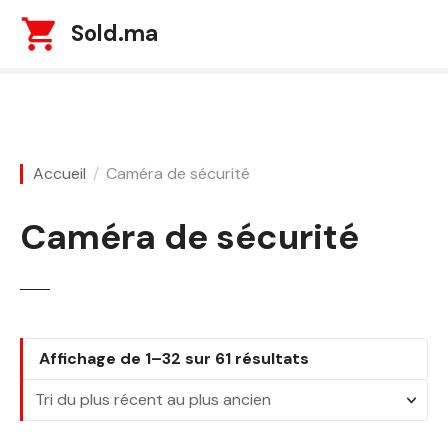
S
Sold.ma
k
i
p
t
o
c
Accueil
Caméra de sécurité
o
n
Caméra de sécurité
t
e
n
t
T
Affichage de 1–32 sur 61 résultats
r
i
é