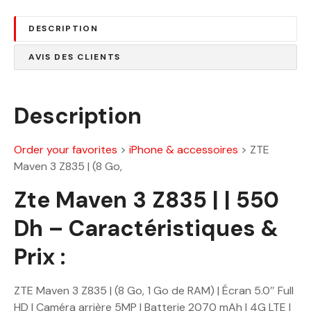
5
DESCRIPTION
:
0
7
.
AVIS DES CLIENTS
1
0
0
0
.
Description
0
D
0
h
.
Order your favorites
>
iPhone & accessoires
>
ZTE
D
Maven 3 Z835 | (8 Go,
h
Zte Maven 3 Z835 | | 550
.
Dh – Caractéristiques &
Prix :
ZTE Maven 3 Z835 | (8 Go, 1 Go de RAM) | Écran 5.0″ Full
HD | Caméra arrière 5MP | Batterie 2070 mAh | 4G LTE |