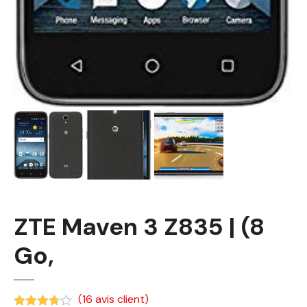
ZTE Maven 3 Z835 | (8
Go,
(
16
avis client)