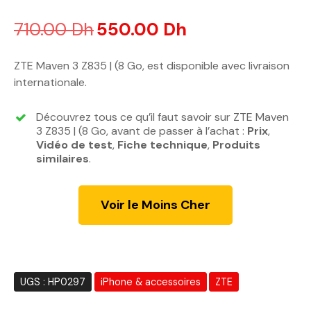
Noté
3.63
sur 5 basé sur
notations client
710.00
Dh
L
550.00
Dh
L
e
e
p
p
ZTE Maven 3 Z835 | (8 Go, est disponible avec livraison
r
r
internationale.
i
i
x
x
Découvrez tous ce qu’il faut savoir sur ZTE Maven
i
a
3 Z835 | (8 Go, avant de passer à l’achat :
Prix
,
n
c
Vidéo de test
,
Fiche technique
,
Produits
similaires
.
i
t
t
u
i
e
Voir le Moins Cher
a
l
l
e
é
s
t
t
a
UGS :
HP0297
iPhone & accessoires
ZTE
i
:
t
5