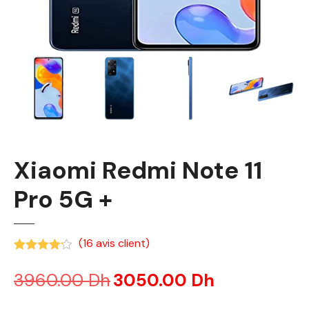
Xiaomi Redmi Note 11
Pro 5G +
(
16
avis client)
Noté
4.13
sur 5 basé sur
notations client
3960.00
Dh
L
3050.00
Dh
L
e
e