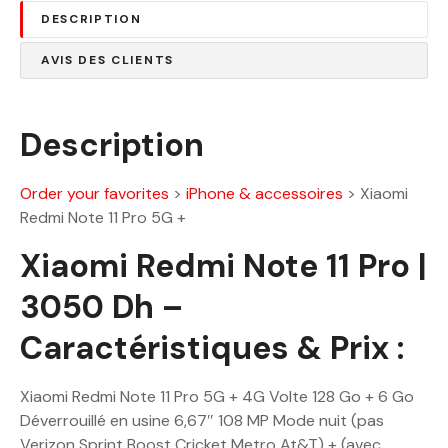
9
.
DESCRIPTION
6
0
0
0
AVIS DES CLIENTS
.
0
D
0
h
Description
.
D
Order your favorites
>
iPhone & accessoires
>
Xiaomi
h
Redmi Note 11 Pro 5G +
.
Xiaomi Redmi Note 11 Pro |
3050 Dh –
Caractéristiques & Prix :
Xiaomi Redmi Note 11 Pro 5G + 4G Volte 128 Go + 6 Go
Déverrouillé en usine 6,67″ 108 MP Mode nuit (pas
Verizon Sprint Boost Cricket Metro At&T) + (avec