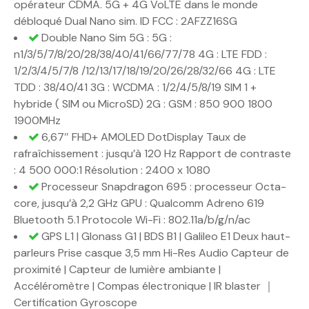
opérateur CDMA. 5G + 4G VoLTE dans le monde
débloqué Dual Nano sim. ID FCC : 2AFZZ16SG
Double Nano Sim 5G : 5G :
n1/3/5/7/8/20/28/38/40/41/66/77/78 4G : LTE FDD :
1/2/3/4/5/7/8 /12/13/17/18/19/20/26/28/32/66 4G : LTE
TDD : 38/40/41 3G : WCDMA : 1/2/4/5/8/19 SIM 1 +
hybride ( SIM ou MicroSD) 2G : GSM : 850 900 1800
1900MHz
6,67″ FHD+ AMOLED DotDisplay Taux de
rafraîchissement : jusqu’à 120 Hz Rapport de contraste
: 4 500 000:1 Résolution : 2400 x 1080
Processeur Snapdragon 695 : processeur Octa-
core, jusqu’à 2,2 GHz GPU : Qualcomm Adreno 619
Bluetooth 5.1 Protocole Wi-Fi : 802.11a/b/g/n/ac
GPS L1 | Glonass G1 | BDS B1 | Galileo E1 Deux haut-
parleurs Prise casque 3,5 mm Hi-Res Audio Capteur de
proximité | Capteur de lumière ambiante |
Accéléromètre | Compas électronique | IR blaster ｜
Certification Gyroscope