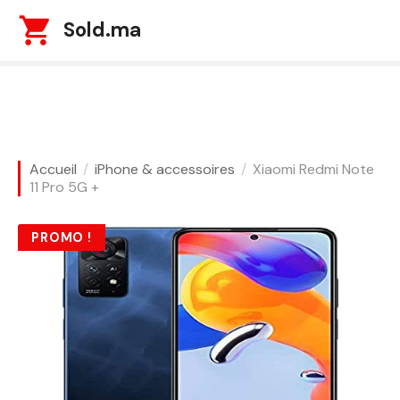
S
Sold.ma
k
i
p
t
o
c
o
Accueil
iPhone & accessoires
Xiaomi Redmi Note
n
11 Pro 5G +
t
e
PROMO !
n
t