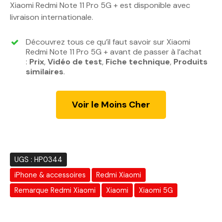
p
p
Xiaomi Redmi Note 11 Pro 5G + est disponible avec
r
r
livraison internationale.
i
i
x
x
Découvrez tous ce qu’il faut savoir sur Xiaomi
i
a
Redmi Note 11 Pro 5G + avant de passer à l’achat
n
c
:
Prix
,
Vidéo de test
,
Fiche technique
,
Produits
similaires
.
i
t
t
u
i
e
Voir le Moins Cher
a
l
l
e
é
s
t
t
a
UGS :
HP0344
i
:
iPhone & accessoires
Redmi Xiaomi
t
3
0
Remarque Redmi Xiaomi
Xiaomi
Xiaomi 5G
:
5
3
0