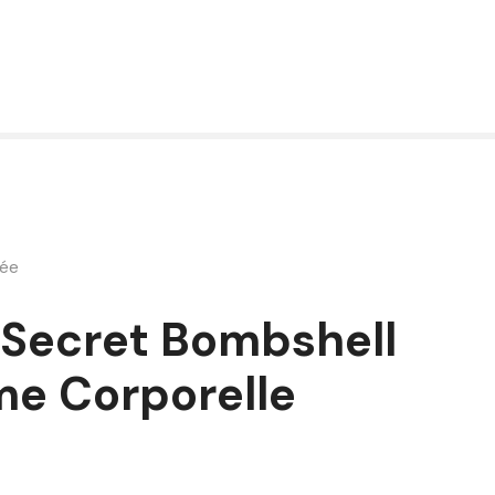
mée
s Secret Bombshell
me Corporelle