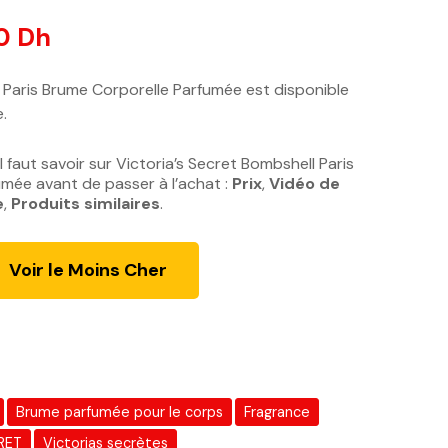
00
Dh
L
e
p
l Paris Brume Corporelle Parfumée est disponible
r
e.
i
x
 faut savoir sur Victoria’s Secret Bombshell Paris
a
mée avant de passer à l’achat :
Prix
,
Vidéo de
c
e
,
Produits similaires
.
t
u
Voir le Moins Cher
e
l
e
s
t
Brume parfumée pour le corps
Fragrance
:
1
RET
Victorias secrètes