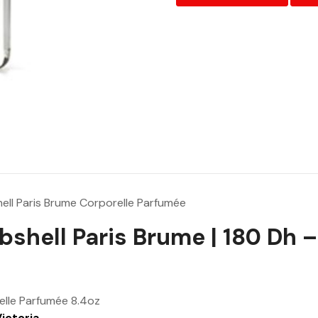
:
2
3
0
.
0
0
D
h
.
ell Paris Brume Corporelle Parfumée
bshell Paris Brume | 180 Dh 
elle Parfumée 8.4oz
Victoria