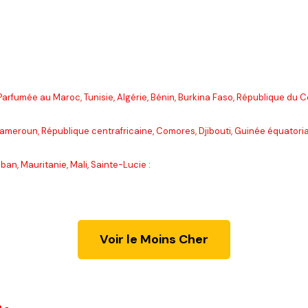
 Parfumée au Maroc, Tunisie, Algérie, Bénin, Burkina Faso, République du
Cameroun, République centrafricaine, Comores, Djibouti, Guinée équatori
an, Mauritanie, Mali, Sainte-Lucie :
Voir le Moins Cher