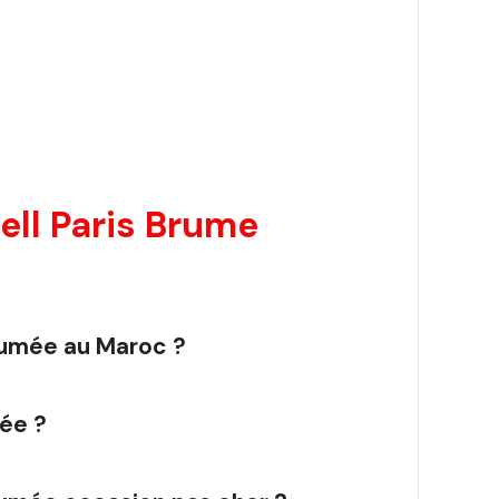
ell Paris Brume
rfumée au Maroc ?
mée ?