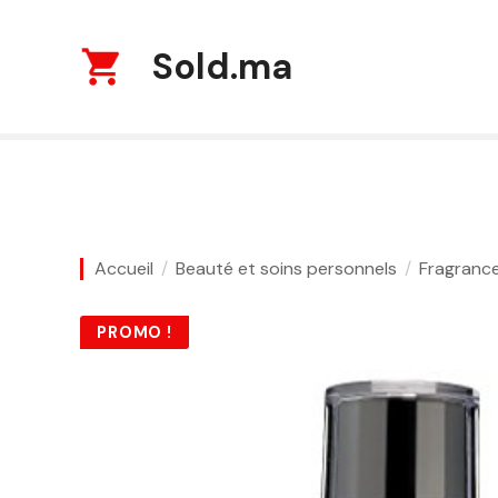
S
k
Sold.ma
i
p
t
o
c
o
n
t
Accueil
Beauté et soins personnels
Fragranc
e
n
t
PROMO !