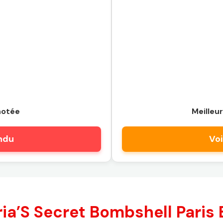
notée
Meilleur
endu
Voi
ia’S Secret Bombshell Paris 