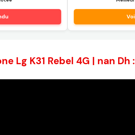
endu
Voi
ne Lg K31 Rebel 4G | nan Dh :