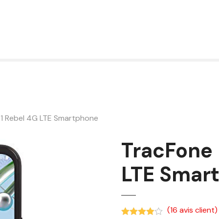
1 Rebel 4G LTE Smartphone
TracFone 
LTE Smar
(
16
avis client)