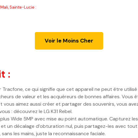
Mali, Sainte-Lucie :
Voir le Moins Cher
t :
 Tracfone, ce qui signifie que cet appareil ne peut être utilis
heurs de valeur et les acquéreurs de bonnes affaires. Vous ê
en. Et vous aimez aussi créer et partager des souvenirs, vous a
 vous : découvrez le LG K31 Rebel.
P plus Wide 5MP avec mise au point automatique. Capturez l
et un décalage d’obturation nul, puis partagez-les avec tou
sans les mains, juste la reconnaissance faciale.