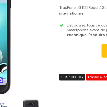
Noté
3.88
sur 5 basé s
TracFone LG K31 Rebel 4G L
internationale.
Découvrez tous ce qu’i
Smartphone avant de p
technique
,
Produits 
UGS :
HP0913
iPhone & a