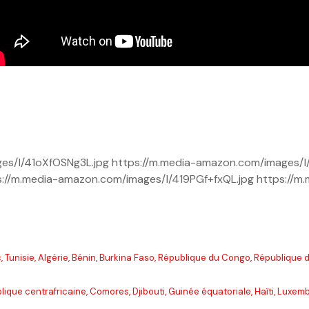
es/I/41oXfOSNg3L.jpg https://m.media-amazon.com/images/I/
s://m.media-amazon.com/images/I/419PGf+fxQL.jpg https://m.
 Tunisie, Algérie, Bénin, Burkina Faso, République du Congo, République
lique centrafricaine, Comores, Djibouti, Guinée équatoriale, Haïti, Luxe