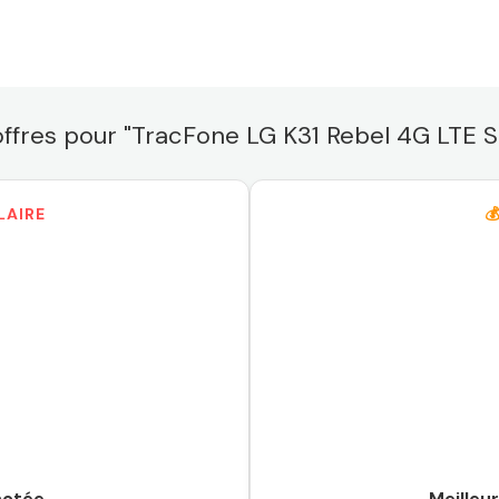
offres pour "TracFone LG K31 Rebel 4G LTE
LAIRE

notée
Meilleur