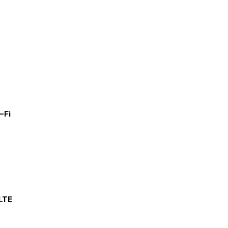
-Fi
LTE