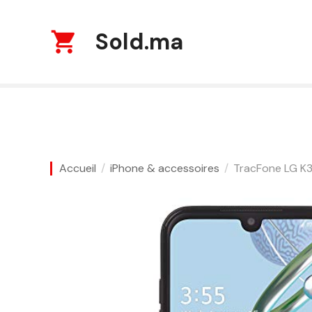
S
k
Sold.ma
i
p
t
o
c
o
n
t
Accueil
iPhone & accessoires
TracFone LG K3
e
n
t