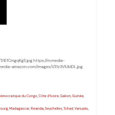
51EfCmgqKgS.jpg https://m.media-
media-amazon.com/images/I/31z3VIUblDL.jpg
 démocratique du Congo, Côte d’Ivoire, Gabon, Guinée,
mbourg, Madagascar, Rwanda, Seychelles, Tchad, Vanuatu,