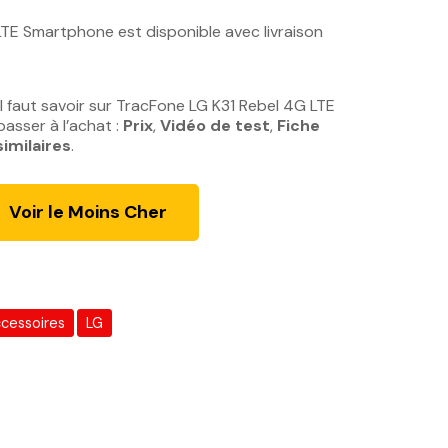
ur
notations client
TE Smartphone est disponible avec livraison
l faut savoir sur TracFone LG K31 Rebel 4G LTE
asser à l’achat :
Prix
,
Vidéo de test
,
Fiche
similaires
.
Voir le Moins Cher
ccessoires
LG