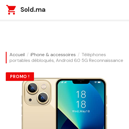
S
Sold.ma
k
i
p
t
o
c
o
Accueil
iPhone & accessoires
Téléphones
n
portables débloqués, Android 6.0 5G Reconnaissance
t
e
PROMO !
n
t