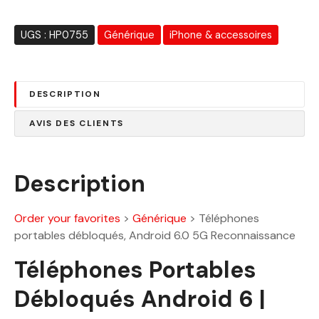
i
:
t
1
UGS :
HP0755
Générique
iPhone & accessoires
0
:
8
1
0
DESCRIPTION
4
.
0
0
AVIS DES CLIENTS
0
0
.
0
D
Description
0
h
.
Order your favorites
>
Générique
>
Téléphones
D
portables débloqués, Android 6.0 5G Reconnaissance
h
.
Téléphones Portables
Débloqués Android 6 |