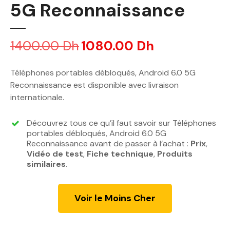
5G Reconnaissance
1400.00
Dh
L
1080.00
Dh
L
e
e
p
p
Téléphones portables débloqués, Android 6.0 5G
r
r
Reconnaissance est disponible avec livraison
i
i
internationale.
x
x
i
a
Découvrez tous ce qu’il faut savoir sur Téléphones
n
c
portables débloqués, Android 6.0 5G
i
t
Reconnaissance avant de passer à l’achat :
Prix
,
Vidéo de test
t
,
Fiche technique
u
,
Produits
similaires
.
i
e
a
l
l
e
Voir le Moins Cher
é
s
t
t
a