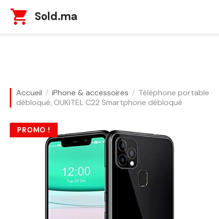
S
Sold.ma
k
i
p
t
o
c
o
Accueil
iPhone & accessoires
Téléphone portable
n
débloqué, OUKITEL C22 Smartphone débloqué
t
e
PROMO !
n
t