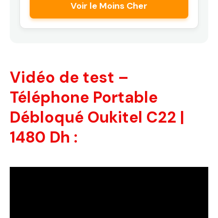
Voir le Moins Cher
Vidéo de test –
Téléphone Portable
Débloqué Oukitel C22 |
1480 Dh :