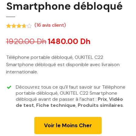
Smartphone débloqué
(
16
avis client)
Noté
3.63
sur 5 basé sur
notations client
1920.00
Dh
L
1480.00
Dh
L
e
e
p
p
Téléphone portable débloqué, OUKITEL C22
r
r
Smartphone débloqué est disponible avec livraison
i
i
internationale.
x
x
i
a
Découvrez tous ce qu’il faut savoir sur Téléphone
n
c
portable débloqué, OUKITEL C22 Smartphone
i
t
débloqué avant de passer à l’achat :
Prix
,
Vidéo
de test
,
Fiche technique
t
,
Produits similaires
u
.
i
e
a
l
Voir le Moins Cher
l
e
é
s