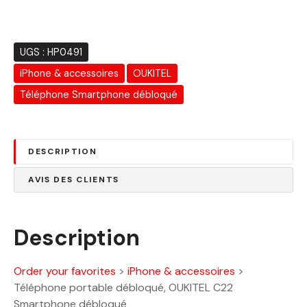
t
t
a
i
:
UGS :
HP0491
t
1
iPhone & accessoires
OUKITEL
4
:
8
Téléphone Smartphone débloqué
1
0
9
.
2
0
DESCRIPTION
0
0
.
AVIS DES CLIENTS
0
D
0
h
.
Description
D
h
Order your favorites
>
iPhone & accessoires
>
.
Téléphone portable débloqué, OUKITEL C22
Smartphone débloqué