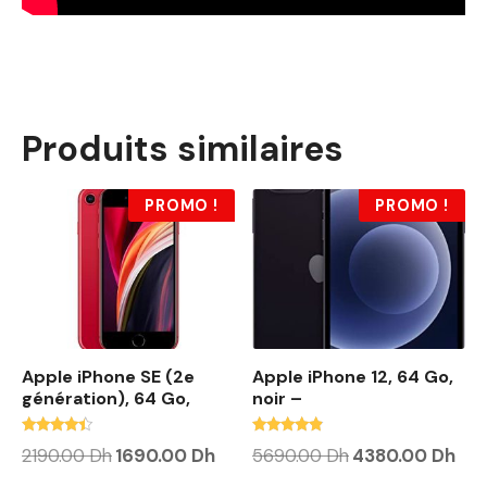
Produits similaires
PROMO !
PROMO !
Apple iPhone SE (2e
Apple iPhone 12, 64 Go,
génération), 64 Go,
noir –
Note
Note
L
L
L
L
2190.00
Dh
1690.00
Dh
5690.00
Dh
4380.00
Dh
4.20
4.63
e
e
e
e
sur 5
sur 5
p
p
p
p