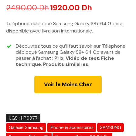
2490.00
Dh
L
1920.00
Dh
L
e
e
p
p
Téléphone débloqué Samsung Galaxy S8+ 64 Go est
r
r
disponible avec livraison internationale.
i
i
x
x
Découvrez tous ce qu’il faut savoir sur Téléphone
i
a
débloqué Samsung Galaxy S8+ 64 Go avant de
n
c
passer à l’achat :
Prix
,
Vidéo de test
,
Fiche
technique
,
Produits similaires
i
.
t
t
u
i
e
Voir le Moins Cher
a
l
l
e
é
s
t
t
a
UGS :
HP0977
i
:
Galaxie Samsung
iPhone & accessoires
SAMSUNG
t
1