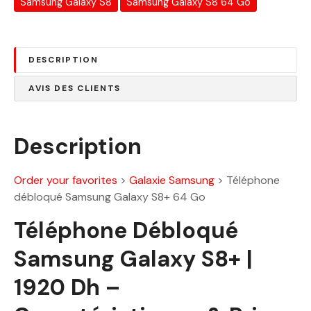
9
Samsung Galaxy S8
Samsung Galaxy S8 64 Go
:
2
2
0
4
.
DESCRIPTION
9
0
0
0
AVIS DES CLIENTS
.
0
D
0
h
Description
.
D
Order your favorites
>
Galaxie Samsung
>
Téléphone
h
débloqué Samsung Galaxy S8+ 64 Go
.
Téléphone Débloqué
Samsung Galaxy S8+ |
1920 Dh –