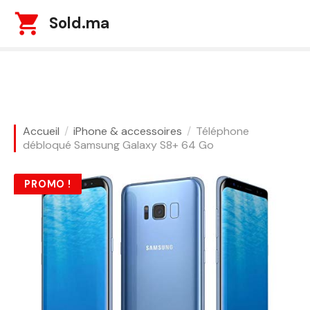
S
Sold.ma
k
i
p
t
o
c
o
Accueil
iPhone & accessoires
Téléphone
n
débloqué Samsung Galaxy S8+ 64 Go
t
e
PROMO !
n
t