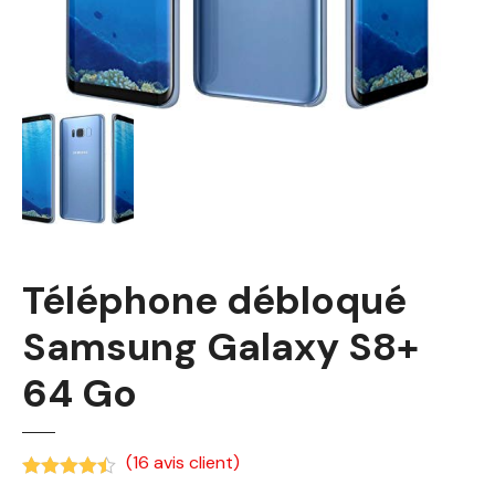
Téléphone débloqué
Samsung Galaxy S8+
64 Go
(
16
avis client)
Noté
4.38
sur 5 basé sur
notations client