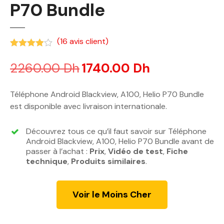
P70 Bundle
(
16
avis client)
Noté
3.88
sur 5 basé sur
notations client
2260.00
Dh
L
1740.00
Dh
L
e
e
p
p
Téléphone Android Blackview, A100, Helio P70 Bundle
r
r
est disponible avec livraison internationale.
i
i
x
x
Découvrez tous ce qu’il faut savoir sur Téléphone
i
a
Android Blackview, A100, Helio P70 Bundle avant de
n
c
passer à l’achat :
Prix
,
Vidéo de test
,
Fiche
technique
,
Produits similaires
i
.
t
t
u
i
e
Voir le Moins Cher
a
l
l
e
é
s