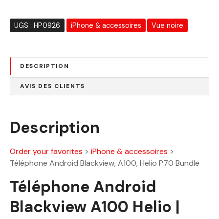
t
t
a
UGS :
HP0926
iPhone & accessoires
Vue noire
i
:
t
1
7
DESCRIPTION
:
4
2
0
AVIS DES CLIENTS
2
.
6
0
0
0
Description
.
0
D
0
h
Order your favorites
>
iPhone & accessoires
>
.
Téléphone Android Blackview, A100, Helio P70 Bundle
D
Téléphone Android
h
.
Blackview A100 Helio |