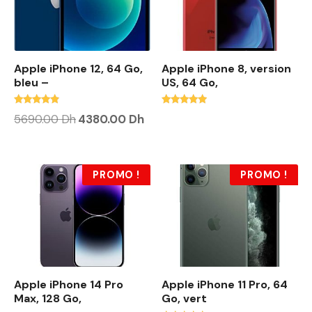
Apple iPhone 12, 64 Go,
Apple iPhone 8, version
bleu –
US, 64 Go,
Note
Note
L
L
5690.00
Dh
4380.00
Dh
4.63
4.71
e
e
sur 5
sur 5
p
p
r
r
i
i
x
x
PROMO !
PROMO !
i
a
n
c
i
t
t
u
i
e
a
l
l
e
é
s
t
t
Apple iPhone 14 Pro
Apple iPhone 11 Pro, 64
a
i
:
Max, 128 Go,
Go, vert
t
4