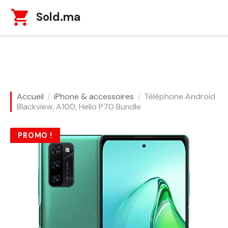
S
Sold.ma
k
i
p
t
o
c
o
Accueil
iPhone & accessoires
Téléphone Android
n
Blackview, A100, Helio P70 Bundle
t
e
PROMO !
n
t