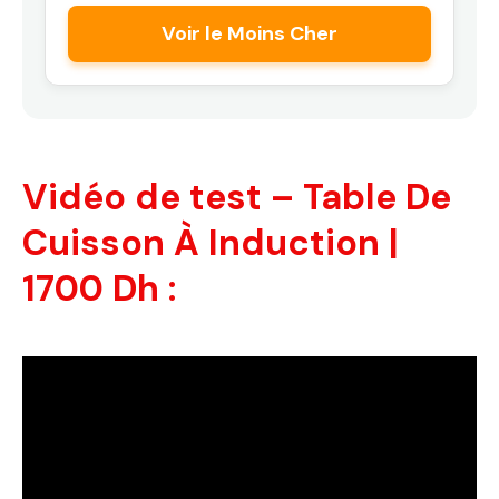
Voir le Moins Cher
Vidéo de test – Table De
Cuisson À Induction |
1700 Dh :