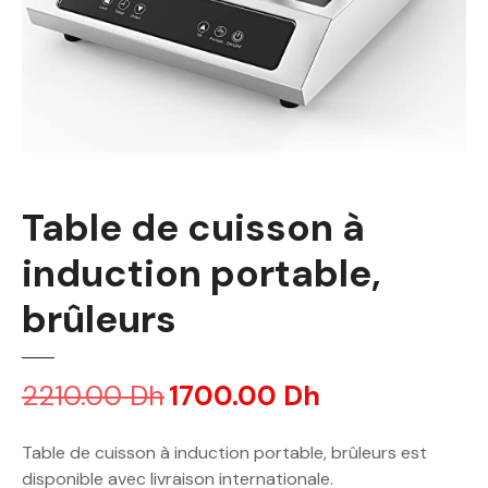
Table de cuisson à
induction portable,
brûleurs
2210.00
Dh
L
1700.00
Dh
L
e
e
p
p
Table de cuisson à induction portable, brûleurs est
r
r
disponible avec livraison internationale.