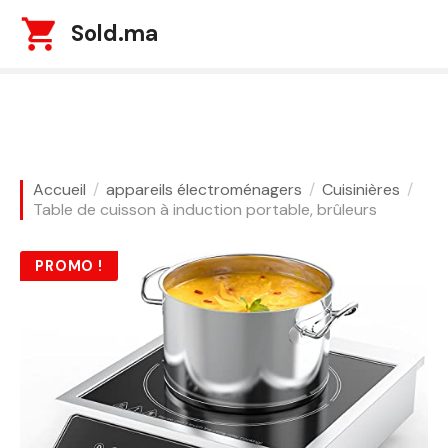
S
Sold.ma
k
i
p
t
o
c
o
Accueil
appareils électroménagers
Cuisinières
n
Table de cuisson à induction portable, brûleurs
t
e
PROMO !
n
t