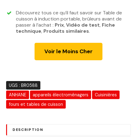
i
i
x
x
Découvrez tous ce qu’il faut savoir sur Table de
i
a
cuisson à induction portable, brûleurs avant de
n
c
passer à l’achat :
Prix
,
Vidéo de test
,
Fiche
technique
,
Produits similaires
i
.
t
t
u
i
e
Voir le Moins Cher
a
l
l
e
é
s
t
t
a
UGS :
BR0588
i
:
ANHANE
appareils électroménagers
Cuisinières
t
1
7
fours et tables de cuisson
:
0
2
0
2
.
DESCRIPTION
1
0