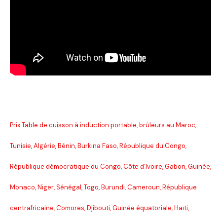
Prix Table de cuisson à induction portable, brûleurs au Maroc,
Tunisie, Algérie, Bénin, Burkina Faso, République du Congo,
République démocratique du Congo, Côte d’Ivoire, Gabon, Guinée,
Monaco, Niger, Sénégal, Togo, Burundi, Cameroun, République
centrafricaine, Comores, Djibouti, Guinée équatoriale, Haïti,