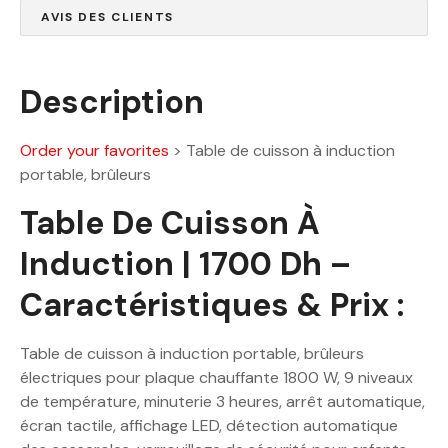
0
0
AVIS DES CLIENTS
.
0
D
0
h
Description
.
D
Order your favorites
>
Table de cuisson à induction
h
portable, brûleurs
.
Table De Cuisson À
Induction | 1700 Dh –
Caractéristiques & Prix :
Table de cuisson à induction portable, brûleurs
électriques pour plaque chauffante 1800 W, 9 niveaux
de température, minuterie 3 heures, arrêt automatique,
écran tactile, affichage LED, détection automatique