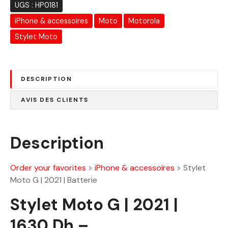
a
UGS :
HP0181
i
:
iPhone & accessoires
Moto
Motorola
t
1
6
Stylet Moto
:
3
2
0
1
.
DESCRIPTION
1
0
0
0
AVIS DES CLIENTS
.
0
D
0
h
Description
.
D
Order your favorites
>
iPhone & accessoires
>
Stylet
h
Moto G | 2021 | Batterie
.
Stylet Moto G | 2021 |
1630 Dh –