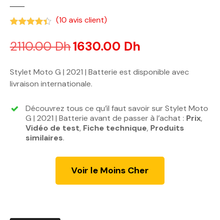
(
10
avis client)
Noté
4.33
sur 5 basé sur
notations client
2110.00
Dh
L
1630.00
Dh
L
e
e
p
p
Stylet Moto G | 2021 | Batterie est disponible avec
r
r
livraison internationale.
i
i
x
x
Découvrez tous ce qu’il faut savoir sur Stylet Moto
i
a
G | 2021 | Batterie avant de passer à l’achat :
Prix
,
n
c
Vidéo de test
,
Fiche technique
,
Produits
similaires
.
i
t
t
u
i
e
Voir le Moins Cher
a
l
l
e
é
s
t
t