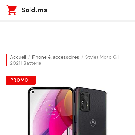
S
Sold.ma
k
i
p
t
o
c
o
Accueil
iPhone & accessoires
Stylet Moto G |
n
2021 | Batterie
t
e
PROMO !
n
t