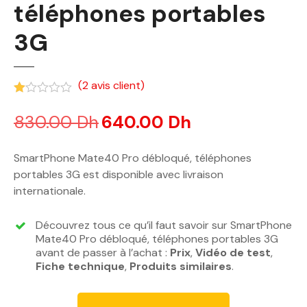
téléphones portables
3G
(
2
avis client)
Noté
1.00
sur 5 basé sur
notations client
830.00
Dh
L
640.00
Dh
L
e
e
p
p
SmartPhone Mate40 Pro débloqué, téléphones
r
r
portables 3G est disponible avec livraison
i
i
internationale.
x
x
i
a
Découvrez tous ce qu’il faut savoir sur SmartPhone
n
c
Mate40 Pro débloqué, téléphones portables 3G
i
t
avant de passer à l’achat :
Prix
,
Vidéo de test
,
Fiche technique
t
,
Produits similaires
u
.
i
e
a
l