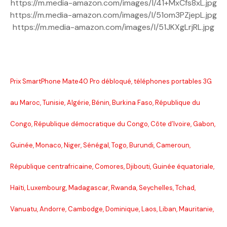
https://m.media-amazon.com/images/I/41+MxCfs8xL.jpg
https://m.media-amazon.com/images/I/51om3PZjepL.jpg
https://m.media-amazon.com/images/I/51JKXgLrjRL.jpg
Prix SmartPhone Mate40 Pro débloqué, téléphones portables 3G
au Maroc, Tunisie, Algérie, Bénin, Burkina Faso, République du
Congo, République démocratique du Congo, Côte d’Ivoire, Gabon,
Guinée, Monaco, Niger, Sénégal, Togo, Burundi, Cameroun,
République centrafricaine, Comores, Djibouti, Guinée équatoriale,
Haïti, Luxembourg, Madagascar, Rwanda, Seychelles, Tchad,
Vanuatu, Andorre, Cambodge, Dominique, Laos, Liban, Mauritanie,