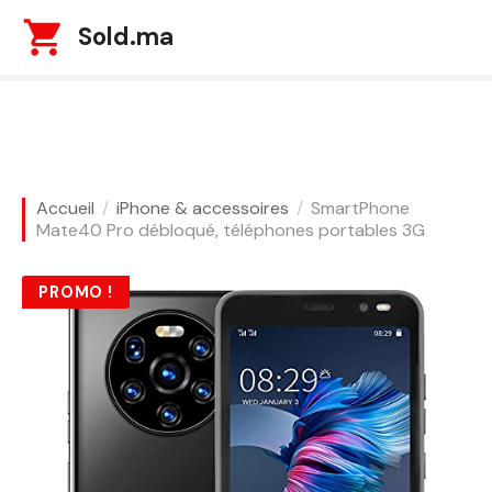
S
Sold.ma
k
i
p
t
o
c
o
Accueil
iPhone & accessoires
SmartPhone
n
Mate40 Pro débloqué, téléphones portables 3G
t
e
PROMO !
n
t