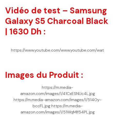
Vidéo de test – Samsung
Galaxy S5 Charcoal Black
| 1630 Dh :
https://www.youtube.com/www.youtube.com/wat
Images du Produit :
https://m.media-
amazon.com/images/I/41CxESNUc4L.jpg
https://m.media-amazon.com/images/I/514Oy-
bccFL.jpg https://m.media-
amazon.com/images/I/51WqMIf54PL.jpg