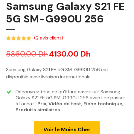
Samsung Galaxy S21 FE
5G SM-G990U 256
(
2
avis client)
Noté
5.00
sur 5 basé sur
notations client
5360.00
Dh
L
4130.00
Dh
L
e
e
p
p
Samsung Galaxy S21 FE 5G SM-G990U 256 est
r
r
disponible avec livraison internationale.
i
i
x
x
Découvrez tous ce qu’il faut savoir sur Samsung
i
a
Galaxy S21 FE 5G SM-G990U 256 avant de passer
n
c
à l’achat :
Prix
,
Vidéo de test
,
Fiche technique
,
Produits similaires
i
.
t
t
u
i
e
Voir le Moins Cher
a
l