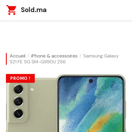
S
Sold.ma
k
i
p
t
o
c
o
Accueil
iPhone & accessoires
Samsung Galaxy
n
S21 FE 5G SM-G990U 256
t
e
PROMO !
n
t