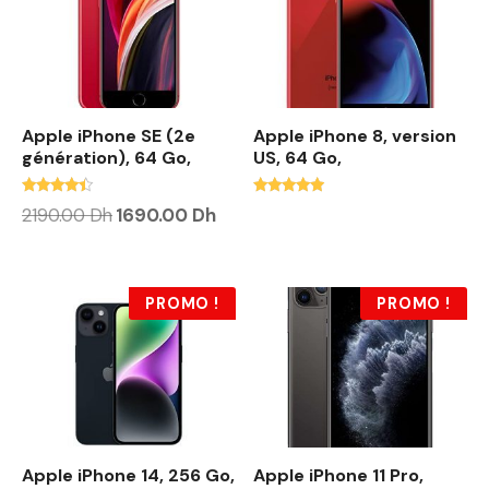
Apple iPhone SE (2e
Apple iPhone 8, version
génération), 64 Go,
US, 64 Go,
Note
Note
L
L
2190.00
Dh
1690.00
Dh
4.20
4.71
e
e
sur 5
sur 5
p
p
r
r
i
i
x
x
PROMO !
PROMO !
i
a
n
c
i
t
t
u
i
e
a
l
l
e
é
s
t
t
Apple iPhone 14, 256 Go,
Apple iPhone 11 Pro,
a