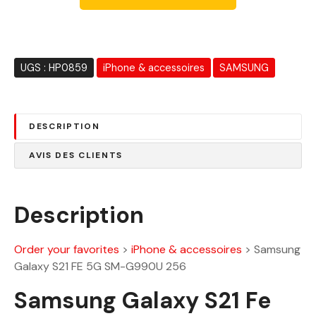
l
e
é
s
t
t
a
UGS :
HP0859
iPhone & accessoires
SAMSUNG
i
:
t
4
1
DESCRIPTION
:
3
5
0
AVIS DES CLIENTS
3
.
6
0
0
0
Description
.
0
D
0
h
Order your favorites
>
iPhone & accessoires
>
Samsung
.
Galaxy S21 FE 5G SM-G990U 256
D
Samsung Galaxy S21 Fe
h
.