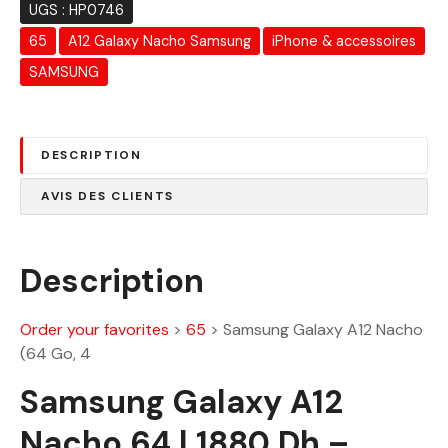
a
UGS :
HP0746
i
:
65
A12 Galaxy Nacho Samsung
iPhone & accessoires
t
1
8
SAMSUNG
:
8
2
0
4
.
DESCRIPTION
4
0
0
0
AVIS DES CLIENTS
.
0
D
0
h
Description
.
D
Order your favorites
>
65
>
Samsung Galaxy A12 Nacho
h
(64 Go, 4
.
Samsung Galaxy A12
Nacho 64 | 1880 Dh –