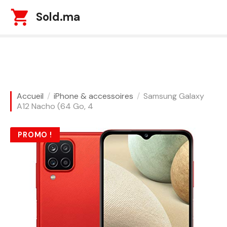
S
Sold.ma
k
i
p
t
o
c
o
Accueil
iPhone & accessoires
Samsung Galaxy
n
A12 Nacho (64 Go, 4
t
e
PROMO !
n
t