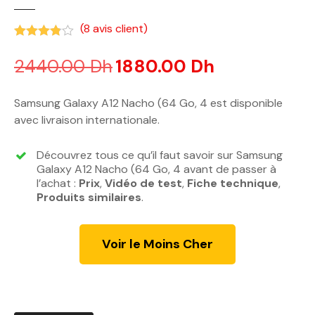
(
8
avis client)
Noté
3.75
sur 5 basé sur
notations client
2440.00
Dh
L
1880.00
Dh
L
e
e
p
p
Samsung Galaxy A12 Nacho (64 Go, 4 est disponible
r
r
avec livraison internationale.
i
i
x
x
Découvrez tous ce qu’il faut savoir sur Samsung
i
a
Galaxy A12 Nacho (64 Go, 4 avant de passer à
n
c
l’achat :
Prix
,
Vidéo de test
,
Fiche technique
,
Produits similaires
i
.
t
t
u
i
e
Voir le Moins Cher
a
l
l
e
é
s
t
t