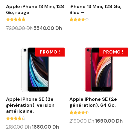
Apple iPhone 13 Mini, 128
iPhone 13 Mini, 128 Go,
Go, rouge
Bleu –
Note
Note
L
L
7200.00
Dh
5540.00
Dh
4.88
4.00
e
e
sur 5
sur 5
p
p
r
r
i
i
x
x
PROMO !
PROMO !
i
a
n
c
i
t
t
u
i
e
a
l
l
e
é
s
t
t
Apple iPhone SE (2e
Apple iPhone SE (2e
a
i
:
génération), version
génération), 64 Go,
t
5
américaine,
5
Note
:
4
L
L
2190.00
Dh
1690.00
Dh
4.20
7
0
Note
e
e
L
L
2180.00
Dh
1680.00
Dh
sur 5
2
.
4.20
p
p
e
e
0
0
sur 5