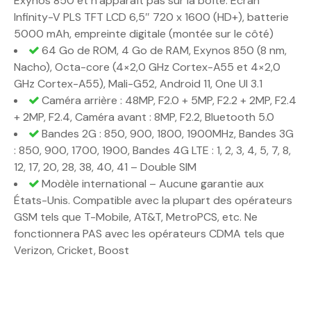
Exynos 850 et n’apparaît pas sur la boîte. Écran
Infinity-V PLS TFT LCD 6,5″ 720 x 1600 (HD+), batterie
5000 mAh, empreinte digitale (montée sur le côté)
64 Go de ROM, 4 Go de RAM, Exynos 850 (8 nm,
Nacho), Octa-core (4×2,0 GHz Cortex-A55 et 4×2,0
GHz Cortex-A55), Mali-G52, Android 11, One UI 3.1
Caméra arrière : 48MP, F2.0 + 5MP, F2.2 + 2MP, F2.4
+ 2MP, F2.4, Caméra avant : 8MP, F2.2, Bluetooth 5.0
Bandes 2G : 850, 900, 1800, 1900MHz, Bandes 3G
: 850, 900, 1700, 1900, Bandes 4G LTE : 1, 2, 3, 4, 5, 7, 8,
12, 17, 20, 28, 38, 40, 41 – Double SIM
Modèle international – Aucune garantie aux
États-Unis. Compatible avec la plupart des opérateurs
GSM tels que T-Mobile, AT&T, MetroPCS, etc. Ne
fonctionnera PAS avec les opérateurs CDMA tels que
Verizon, Cricket, Boost