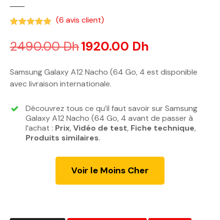
(
6
avis client)
Noté
5.00
sur 5 basé sur
notations client
2490.00
Dh
L
1920.00
Dh
L
e
e
p
p
Samsung Galaxy A12 Nacho (64 Go, 4 est disponible
r
r
avec livraison internationale.
i
i
x
x
Découvrez tous ce qu’il faut savoir sur Samsung
i
a
Galaxy A12 Nacho (64 Go, 4 avant de passer à
n
c
l’achat :
Prix
,
Vidéo de test
,
Fiche technique
,
Produits similaires
i
.
t
t
u
i
e
Voir le Moins Cher
a
l
l
e
é
s
t
t