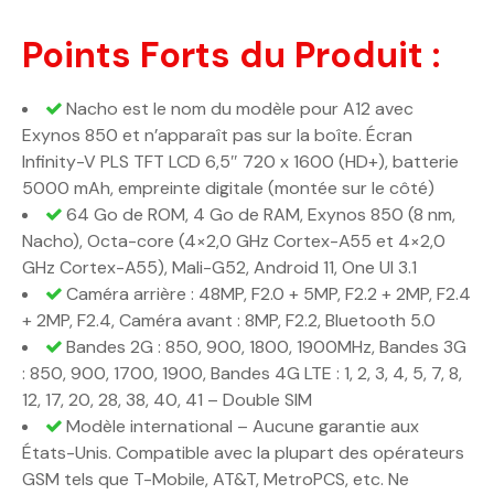
Points Forts du Produit :
Nacho est le nom du modèle pour A12 avec
Exynos 850 et n’apparaît pas sur la boîte. Écran
Infinity-V PLS TFT LCD 6,5″ 720 x 1600 (HD+), batterie
5000 mAh, empreinte digitale (montée sur le côté)
64 Go de ROM, 4 Go de RAM, Exynos 850 (8 nm,
Nacho), Octa-core (4×2,0 GHz Cortex-A55 et 4×2,0
GHz Cortex-A55), Mali-G52, Android 11, One UI 3.1
Caméra arrière : 48MP, F2.0 + 5MP, F2.2 + 2MP, F2.4
+ 2MP, F2.4, Caméra avant : 8MP, F2.2, Bluetooth 5.0
Bandes 2G : 850, 900, 1800, 1900MHz, Bandes 3G
: 850, 900, 1700, 1900, Bandes 4G LTE : 1, 2, 3, 4, 5, 7, 8,
12, 17, 20, 28, 38, 40, 41 – Double SIM
Modèle international – Aucune garantie aux
États-Unis. Compatible avec la plupart des opérateurs
GSM tels que T-Mobile, AT&T, MetroPCS, etc. Ne