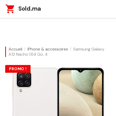
S
Sold.ma
k
i
p
t
o
c
o
Accueil
iPhone & accessoires
Samsung Galaxy
n
A12 Nacho (64 Go, 4
t
e
PROMO !
n
t