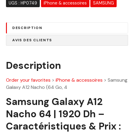
a
UGS :
HP0749
iPhone & accessoires
SAMSUNG
i
:
t
1
9
DESCRIPTION
:
2
2
0
AVIS DES CLIENTS
4
.
9
0
0
0
Description
.
0
D
0
h
Order your favorites
>
iPhone & accessoires
>
Samsung
.
Galaxy A12 Nacho (64 Go, 4
D
Samsung Galaxy A12
h
.
Nacho 64 | 1920 Dh –
Caractéristiques & Prix :