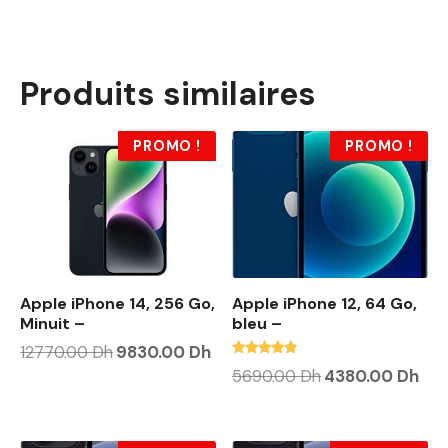
Produits similaires
PROMO !
PROMO !
Apple iPhone 14, 256 Go,
Apple iPhone 12, 64 Go,
Minuit –
bleu –
L
L
12770.00
Dh
9830.00
Dh
e
e
Note
L
L
5690.00
Dh
4380.00
Dh
p
p
4.63
e
e
r
r
sur 5
p
p
i
i
r
r
x
x
i
i
i
a