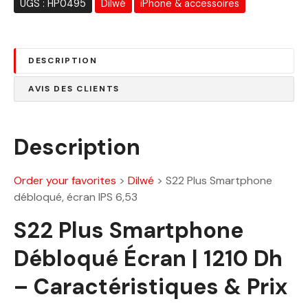
UGS :
HP0495
Dilwé
iPhone & accessoires
i
:
t
1
2
DESCRIPTION
:
1
1
0
AVIS DES CLIENTS
5
.
7
0
0
0
Description
.
0
D
0
h
Order your favorites
>
Dilwé
>
S22 Plus Smartphone
.
débloqué, écran IPS 6,53
D
S22 Plus Smartphone
h
.
Débloqué Écran | 1210 Dh
– Caractéristiques & Prix