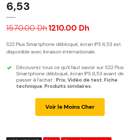
6,53
1570.00
Dh
L
1210.00
Dh
L
e
e
p
p
S22 Plus Smartphone débloqué, écran IPS 6,53 est
r
r
disponible avec livraison internationale.
i
i
x
x
Découvrez tous ce qu’il faut savoir sur S22 Plus
i
a
Smartphone débloqué, écran IPS 6,53 avant de
n
c
passer à l’achat :
Prix
,
Vidéo de test
,
Fiche
technique
,
Produits similaires
i
t
.
t
u
i
e
Voir le Moins Cher
a
l
l
e
é
s
t
t
a