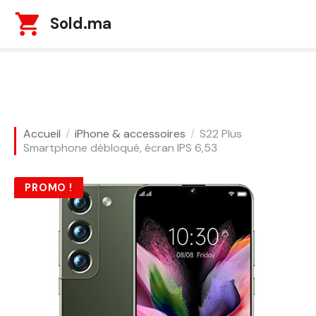
S
Sold.ma
k
i
p
t
o
c
o
Accueil
iPhone & accessoires
S22 Plus
n
Smartphone débloqué, écran IPS 6,53
t
e
PROMO !
n
t