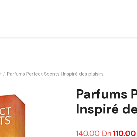
e
Parfums Perfect Scents | Inspiré des plaisirs
Parfums P
Inspiré de
140.00
Dh
L
110.0