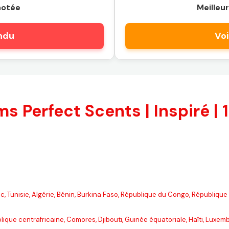
notée
Meilleur
endu
Voi
s Perfect Scents | Inspiré | 1
roc, Tunisie, Algérie, Bénin, Burkina Faso, République du Congo, Républiq
lique centrafricaine, Comores, Djibouti, Guinée équatoriale, Haïti, Luxe