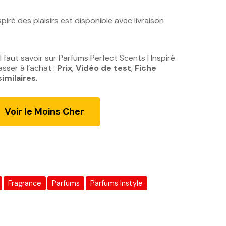
e
p
piré des plaisirs est disponible avec livraison
r
i
x
 faut savoir sur Parfums Perfect Scents | Inspiré
a
asser à l’achat :
Prix
,
Vidéo de test
,
Fiche
c
similaires
.
t
u
Voir le Moins Cher
e
l
e
s
t
Fragrance
Parfums
Parfums Instyle
:
1
1
0