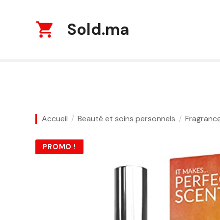
S
k
Sold.ma
i
p
t
o
c
o
n
t
Accueil
Beauté et soins personnels
Fragranc
e
n
t
PROMO !