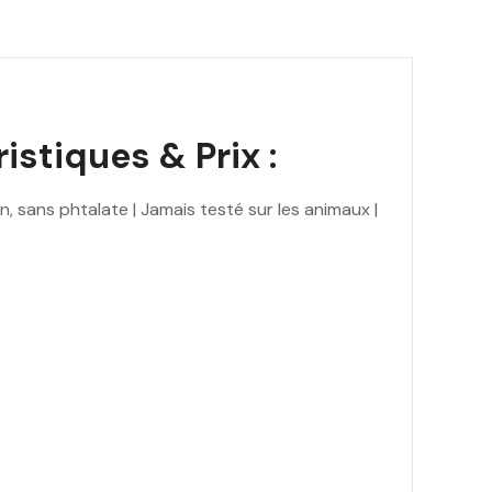
.
0
0
D
istiques & Prix :
h
.
n, sans phtalate | Jamais testé sur les animaux |