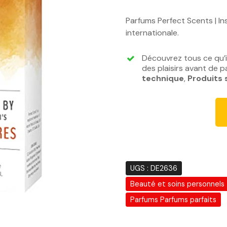
e
p
Parfums Perfect Scents | Ins
r
internationale.
i
x
Découvrez tous ce qu’il
i
des plaisirs avant de p
n
technique
,
Produits 
i
t
i
a
l
é
t
UGS :
DE2636
a
Beauté et soins personnels
i
t
Parfums Parfums parfaits
: