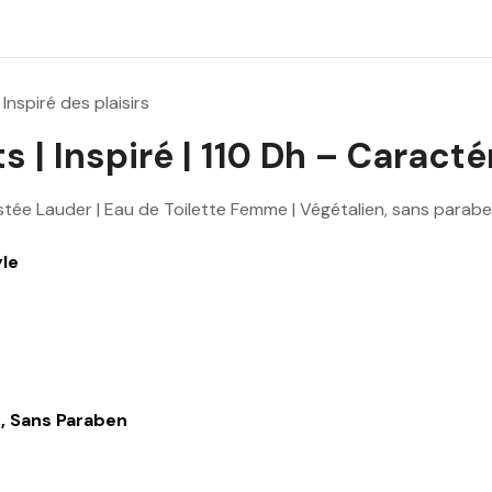
1
4
0
.
Inspiré des plaisirs
0
 | Inspiré | 110 Dh – Caractér
0
D
Estée Lauder | Eau de Toilette Femme | Végétalien, sans parabe
h
.
yle
, Sans Paraben