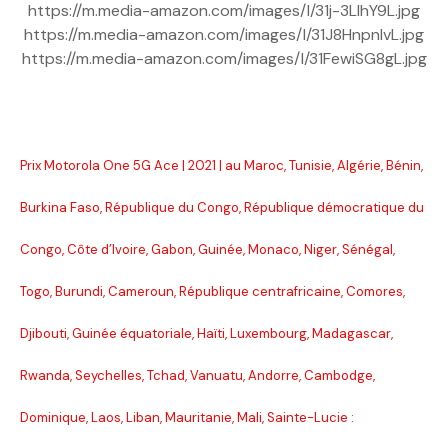
https://m.media-amazon.com/images/I/31j-3LlhY9L.jpg
https://m.media-amazon.com/images/I/31J8HnpnIvL.jpg
https://m.media-amazon.com/images/I/31FewiSG8gL.jpg
Prix Motorola One 5G Ace | 2021 | au Maroc, Tunisie, Algérie, Bénin,
Burkina Faso, République du Congo, République démocratique du
Congo, Côte d’Ivoire, Gabon, Guinée, Monaco, Niger, Sénégal,
Togo, Burundi, Cameroun, République centrafricaine, Comores,
Djibouti, Guinée équatoriale, Haïti, Luxembourg, Madagascar,
Rwanda, Seychelles, Tchad, Vanuatu, Andorre, Cambodge,
Dominique, Laos, Liban, Mauritanie, Mali, Sainte-Lucie :