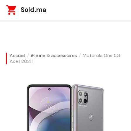
S
Sold.ma
k
i
p
t
o
c
o
Accueil
iPhone & accessoires
Motorola One 5G
n
Ace | 2021 |
t
e
n
t