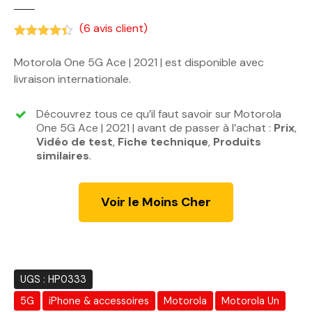
(
6
avis client)
Noté
4.33
sur 5 basé sur
notations client
Motorola One 5G Ace | 2021 | est disponible avec
livraison internationale.
Découvrez tous ce qu’il faut savoir sur Motorola
One 5G Ace | 2021 | avant de passer à l’achat :
Prix
,
Vidéo de test
,
Fiche technique
,
Produits
similaires
.
Voir le Moins Cher
UGS :
HP0333
5G
iPhone & accessoires
Motorola
Motorola Un