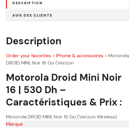
DESCRIPTION
:
0
6
.
AVIS DES CLIENTS
8
0
0
0
.
Description
0
D
0
h
.
Order your favorites
>
iPhone & accessoires
>
Motorola
D
DROID MINI, Noir 16 Go (Verizon
h
Motorola Droid Mini Noir
.
16 | 530 Dh –
Caractéristiques & Prix :
Motorola DROID MINI, Noir 16 Go (Verizon Wireless)
Marque