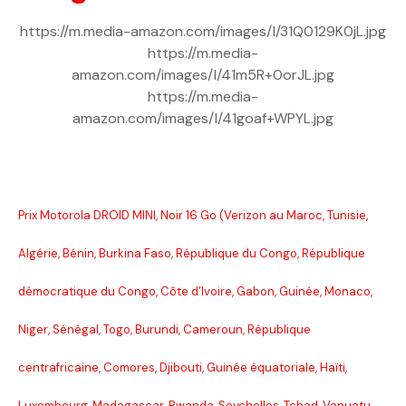
https://m.media-amazon.com/images/I/31Q0129K0jL.jpg
https://m.media-
amazon.com/images/I/41m5R+0orJL.jpg
https://m.media-
amazon.com/images/I/41goaf+WPYL.jpg
Prix Motorola DROID MINI, Noir 16 Go (Verizon au Maroc, Tunisie,
Algérie, Bénin, Burkina Faso, République du Congo, République
démocratique du Congo, Côte d’Ivoire, Gabon, Guinée, Monaco,
Niger, Sénégal, Togo, Burundi, Cameroun, République
centrafricaine, Comores, Djibouti, Guinée équatoriale, Haïti,
Luxembourg, Madagascar, Rwanda, Seychelles, Tchad, Vanuatu,