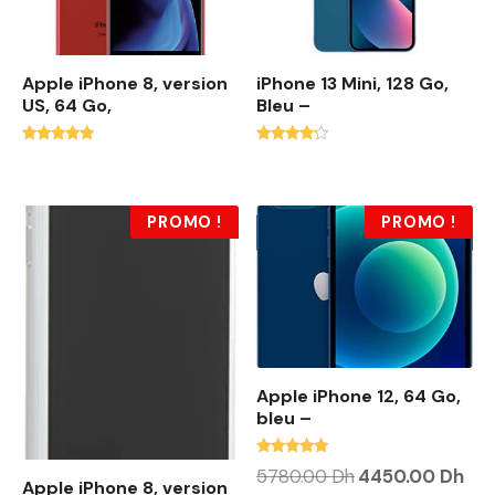
Apple iPhone 8, version
iPhone 13 Mini, 128 Go,
US, 64 Go,
Bleu –
Note
Note
4.71
4.00
sur 5
sur 5
PROMO !
PROMO !
Apple iPhone 12, 64 Go,
bleu –
Note
L
L
5780.00
Dh
4450.00
Dh
4.63
Apple iPhone 8, version
e
e