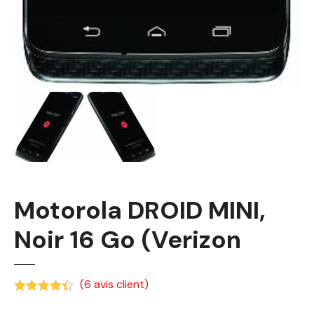
Motorola DROID MINI,
Noir 16 Go (Verizon
(
6
avis client)
Noté
4.33
sur 5 basé sur
notations client