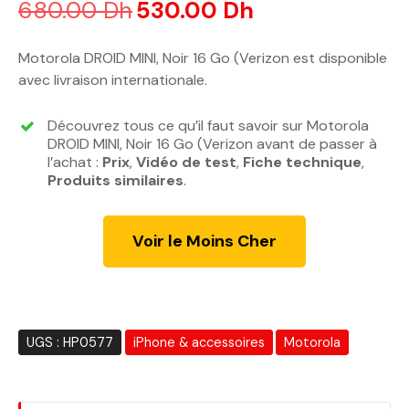
680.00
Dh
L
530.00
Dh
L
e
e
p
p
Motorola DROID MINI, Noir 16 Go (Verizon est disponible
r
r
avec livraison internationale.
i
i
x
x
Découvrez tous ce qu’il faut savoir sur Motorola
i
a
DROID MINI, Noir 16 Go (Verizon avant de passer à
n
c
l’achat :
Prix
,
Vidéo de test
,
Fiche technique
,
Produits similaires
i
.
t
t
u
i
e
Voir le Moins Cher
a
l
l
e
é
s
t
t
a
UGS :
HP0577
iPhone & accessoires
Motorola
i
:
t
5
3