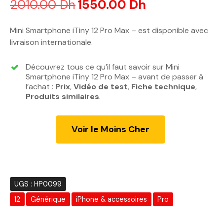
2010.00
Dh
L
1550.00
Dh
L
e
e
p
p
Mini Smartphone iTiny 12 Pro Max – est disponible avec
r
r
livraison internationale.
i
i
x
x
Découvrez tous ce qu’il faut savoir sur Mini
i
a
Smartphone iTiny 12 Pro Max – avant de passer à
n
c
l’achat :
Prix
,
Vidéo de test
,
Fiche technique
,
Produits similaires
i
.
t
t
u
i
e
Voir le Moins Cher
a
l
l
e
é
s
t
t
a
UGS :
HP0099
i
:
12
Générique
iPhone & accessoires
Pro
t
1
5