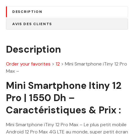
:
5
2
0
DESCRIPTION
0
.
AVIS DES CLIENTS
1
0
0
0
.
Description
0
D
0
h
.
Order your favorites
>
12
>
Mini Smartphone iTiny 12 Pro
D
Max –
h
Mini Smartphone Itiny 12
.
Pro | 1550 Dh –
Caractéristiques & Prix :
Mini Smartphone iTiny 12 Pro Max – Le plus petit mobile
Android 12 Pro Max 4G LTE au monde, super petit écran