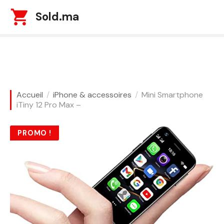
S
Sold.ma
k
i
p
t
o
c
o
Accueil
iPhone & accessoires
Mini Smartphone
n
iTiny 12 Pro Max –
t
e
PROMO !
n
t