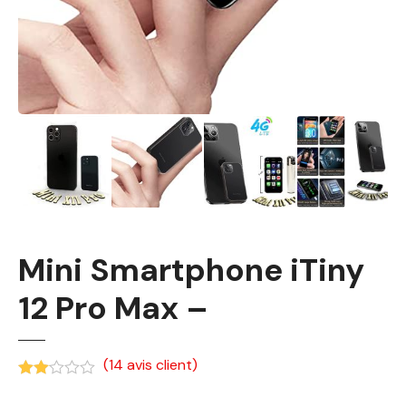
Mini Smartphone iTiny
12 Pro Max –
(
14
avis client)
Noté
2.00
sur 5 basé sur
notations client