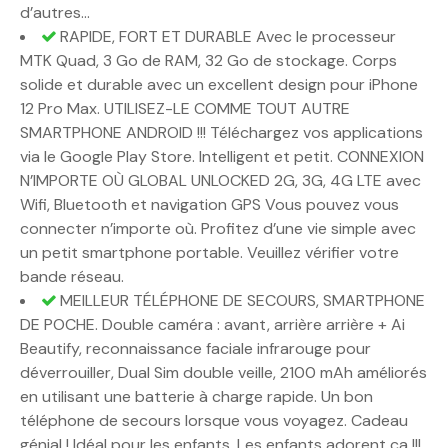
d’autres…
RAPIDE, FORT ET DURABLE Avec le processeur
MTK Quad, 3 Go de RAM, 32 Go de stockage. Corps
solide et durable avec un excellent design pour iPhone
12 Pro Max. UTILISEZ-LE COMME TOUT AUTRE
SMARTPHONE ANDROID !!! Téléchargez vos applications
via le Google Play Store. Intelligent et petit. CONNEXION
N’IMPORTE OÙ GLOBAL UNLOCKED 2G, 3G, 4G LTE avec
Wifi, Bluetooth et navigation GPS Vous pouvez vous
connecter n’importe où. Profitez d’une vie simple avec
un petit smartphone portable. Veuillez vérifier votre
bande réseau.
MEILLEUR TÉLÉPHONE DE SECOURS, SMARTPHONE
DE POCHE. Double caméra : avant, arrière arrière + Ai
Beautify, reconnaissance faciale infrarouge pour
déverrouiller, Dual Sim double veille, 2100 mAh améliorés
en utilisant une batterie à charge rapide. Un bon
téléphone de secours lorsque vous voyagez. Cadeau
génial ! Idéal pour les enfants. Les enfants adorent ça !!!