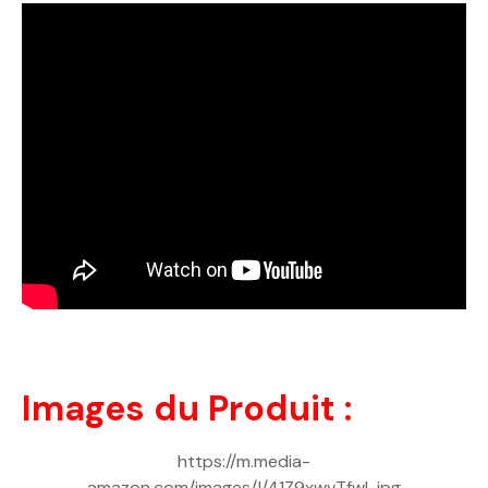
Images du Produit :
https://m.media-
amazon.com/images/I/41Z9xwvTfwL.jpg