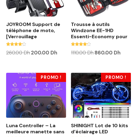
JOYROOM Support de
Trousse à outils
téléphone de moto,
Windzone EE-1HD
[Verrouillage
Essenti-Economy pour
Note
Note
L
L
L
L
260.00
Dh
200.00
Dh
1110.00
Dh
860.00
Dh
4.00
4.00
e
e
e
e
sur 5
sur 5
p
p
p
p
r
r
r
r
i
i
i
i
x
x
x
x
PROMO !
PROMO !
i
a
i
a
n
c
n
c
i
t
i
t
t
u
t
u
i
e
i
e
a
l
a
l
l
e
l
e
é
s
é
s
t
t
t
t
Luna Controller – La
SHINIGHT Lot de 10 kits
a
a
i
:
i
:
meilleure manette sans
d’éclairage LED
t
2
t
8