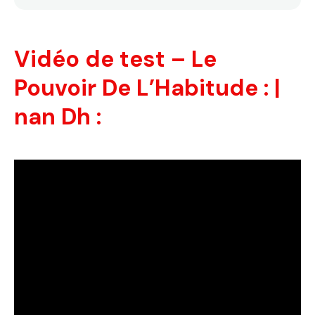
Vidéo de test – Le
Pouvoir De L’Habitude : |
nan Dh :