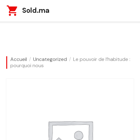
S
Sold.ma
k
i
p
t
o
c
o
Accueil
Uncategorized
Le pouvoir de l’habitude :
n
pourquoi nous
t
e
n
t