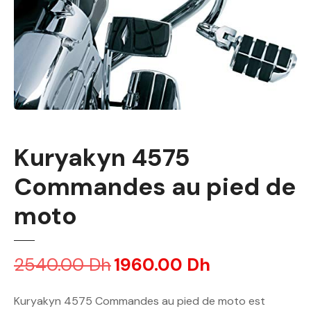
Kuryakyn 4575
Commandes au pied de
moto
2540.00
Dh
L
1960.00
Dh
L
e
e
p
p
Kuryakyn 4575 Commandes au pied de moto est
r
r