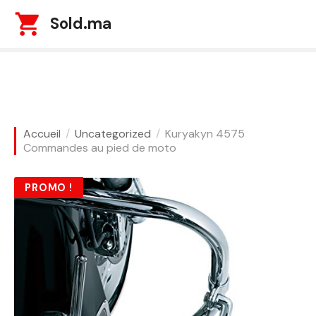
S
Sold.ma
k
i
p
t
o
c
o
Accueil
Uncategorized
Kuryakyn 4575
n
Commandes au pied de moto
t
e
PROMO !
n
t