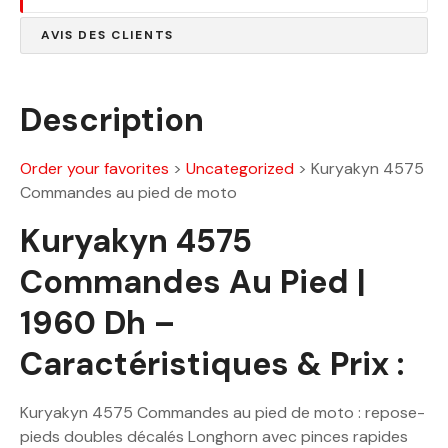
4
0
0
0
AVIS DES CLIENTS
.
0
D
0
h
Description
.
D
Order your favorites
>
Uncategorized
>
Kuryakyn 4575
h
Commandes au pied de moto
.
Kuryakyn 4575
Commandes Au Pied |
1960 Dh –
Caractéristiques & Prix :
Kuryakyn 4575 Commandes au pied de moto : repose-
pieds doubles décalés Longhorn avec pinces rapides