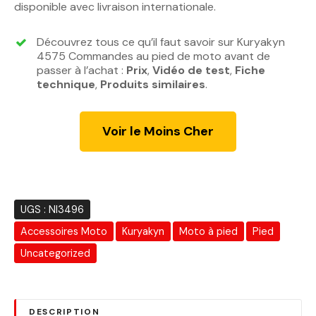
disponible avec livraison internationale.
i
i
x
x
Découvrez tous ce qu’il faut savoir sur Kuryakyn
i
a
4575 Commandes au pied de moto avant de
n
c
passer à l’achat :
Prix
,
Vidéo de test
,
Fiche
technique
,
Produits similaires
i
.
t
t
u
i
e
Voir le Moins Cher
a
l
l
e
é
s
t
t
a
UGS :
NI3496
i
:
Accessoires Moto
Kuryakyn
Moto à pied
Pied
t
1
9
Uncategorized
:
6
2
0
5
.
DESCRIPTION