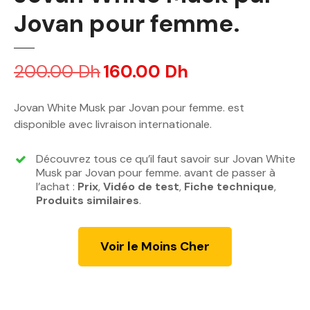
Jovan pour femme.
200.00
Dh
L
160.00
Dh
L
e
e
p
p
Jovan White Musk par Jovan pour femme. est
r
r
disponible avec livraison internationale.
i
i
x
x
Découvrez tous ce qu’il faut savoir sur Jovan White
i
a
Musk par Jovan pour femme. avant de passer à
n
c
l’achat :
Prix
,
Vidéo de test
,
Fiche technique
,
Produits similaires
i
.
t
t
u
i
e
Voir le Moins Cher
a
l
l
e
é
s
t
t