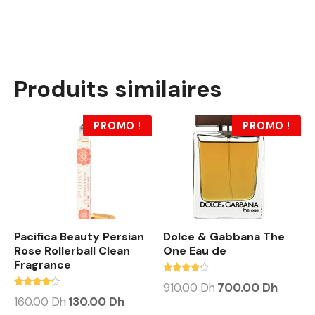
Produits similaires
PROMO !
PROMO !
Pacifica Beauty Persian
Dolce & Gabbana The
Rose Rollerball Clean
One Eau de
Fragrance
Note
L
L
910.00
Dh
700.00
Dh
4.00
Note
e
e
L
L
160.00
Dh
130.00
Dh
sur 5
4.00
p
p
e
e