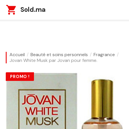
S
Sold.ma
k
i
p
t
o
c
o
Accueil
Beauté et soins personnels
Fragrance
n
Jovan White Musk par Jovan pour femme.
t
e
PROMO !
n
t