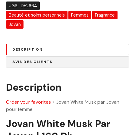
a
UGS :
DE2664
i
:
Beauté et soins personnels
Femmes
Fragrance
t
1
6
Jovan
:
0
2
.
0
0
DESCRIPTION
0
0
.
AVIS DES CLIENTS
0
D
0
h
.
Description
D
h
Order your favorites
>
Jovan White Musk par Jovan
.
pour femme.
Jovan White Musk Par