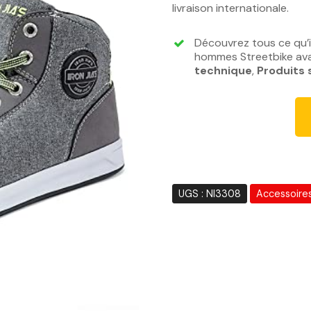
livraison internationale.
Découvrez tous ce qu’i
hommes Streetbike avan
technique
,
Produits 
UGS :
NI3308
Accessoire