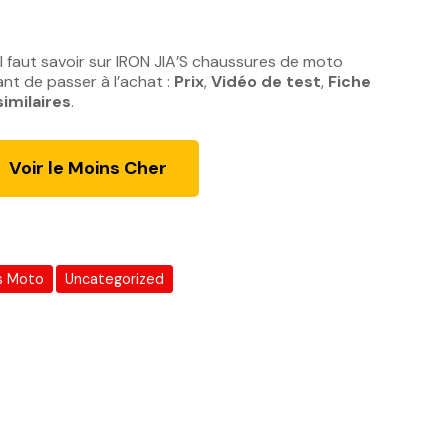
l faut savoir sur IRON JIA’S chaussures de moto
t de passer à l’achat :
Prix
,
Vidéo de test
,
Fiche
similaires
.
Voir le Moins Cher
s Moto
Uncategorized