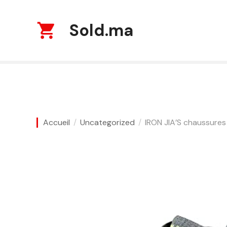
S
k
Sold.ma
i
p
t
o
c
o
n
t
Accueil
Uncategorized
IRON JIA’S chaussure
e
n
t