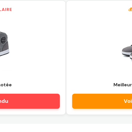
LAIRE

notée
Meilleur
endu
Voi