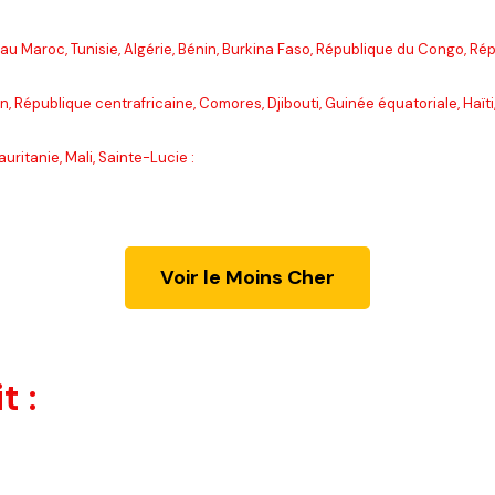
u Maroc, Tunisie, Algérie, Bénin, Burkina Faso, République du Congo, Ré
, République centrafricaine, Comores, Djibouti, Guinée équatoriale, Haï
ritanie, Mali, Sainte-Lucie :
Voir le Moins Cher
t :