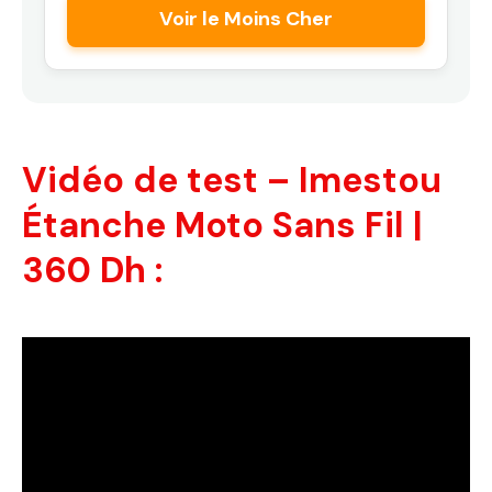
Voir le Moins Cher
Vidéo de test – Imestou
Étanche Moto Sans Fil |
360 Dh :