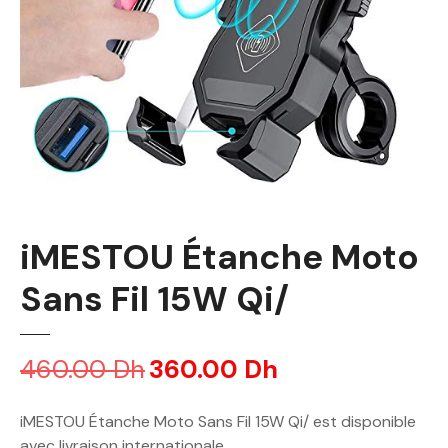
iMESTOU Étanche Moto
Sans Fil 15W Qi/
460.00
Dh
L
360.00
Dh
L
e
e
p
p
iMESTOU Étanche Moto Sans Fil 15W Qi/ est disponible
r
r
avec livraison internationale.