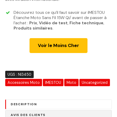
i
i
x
x
Découvrez tous ce qu’il faut savoir sur iMESTOU
i
a
Étanche Moto Sans Fil 15W Qi/ avant de passer à
n
c
l’achat :
Prix
,
Vidéo de test
,
Fiche technique
,
Produits similaires
i
.
t
t
u
i
e
Voir le Moins Cher
a
l
l
e
é
s
t
t
a
UGS :
NI3450
i
:
Accessoires Moto
IMESTOU
Moto
Uncategorized
t
3
6
:
0
4
.
DESCRIPTION
6
0
AVIS DES CLIENTS
0
0