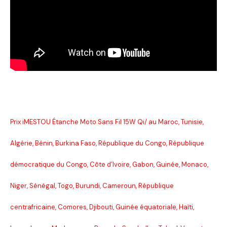
Prix iMESTOU Étanche Moto Sans Fil 15W Qi/ au Maroc, Tunisie,
Algérie, Bénin, Burkina Faso, République du Congo, République
démocratique du Congo, Côte d’Ivoire, Gabon, Guinée, Monaco,
Niger, Sénégal, Togo, Burundi, Cameroun, République
centrafricaine, Comores, Djibouti, Guinée équatoriale, Haïti,