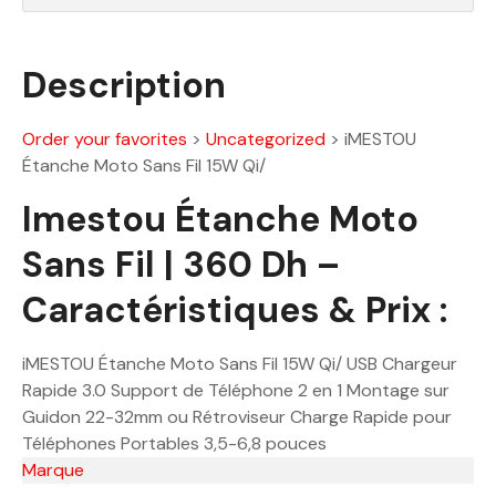
.
0
D
Description
0
h
.
D
Order your favorites
>
Uncategorized
>
iMESTOU
h
Étanche Moto Sans Fil 15W Qi/
.
Imestou Étanche Moto
Sans Fil | 360 Dh –
Caractéristiques & Prix :
iMESTOU Étanche Moto Sans Fil 15W Qi/ USB Chargeur
Rapide 3.0 Support de Téléphone 2 en 1 Montage sur
Guidon 22-32mm ou Rétroviseur Charge Rapide pour
Téléphones Portables 3,5-6,8 pouces
Marque