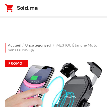
S
Sold.ma
k
i
p
t
o
c
o
Accueil
Uncategorized
iMESTOU Étanche Moto
n
Sans Fil 15W Qi/
t
e
PROMO !
n
t