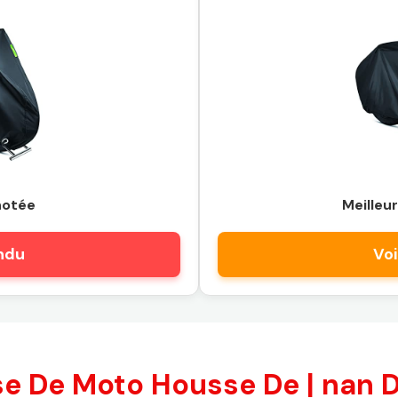
notée
Meilleur
endu
Voi
e De Moto Housse De | nan D