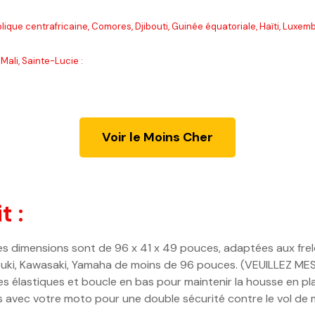
lique centrafricaine, Comores, Djibouti, Guinée équatoriale, Haïti, Luxe
Mali, Sainte-Lucie :
Voir le Moins Cher
t :
es dimensions sont de 96 x 41 x 49 pouces, adaptées aux frelo
zuki, Kawasaki, Yamaha de moins de 96 pouces. (VEUILLE
astiques et boucle en bas pour maintenir la housse en place
és avec votre moto pour une double sécurité contre le vol de 