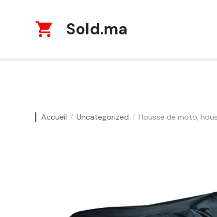
S
k
Sold.ma
i
p
t
o
c
o
n
t
Accueil
Uncategorized
Housse de moto, hous
e
n
t