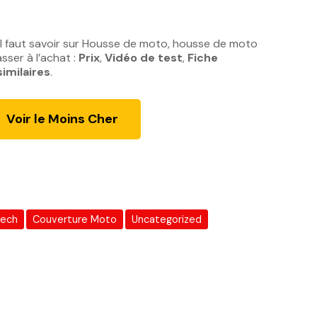
l faut savoir sur Housse de moto, housse de moto
sser à l’achat :
Prix
,
Vidéo de test
,
Fiche
similaires
.
Voir le Moins Cher
tech
Couverture Moto
Uncategorized