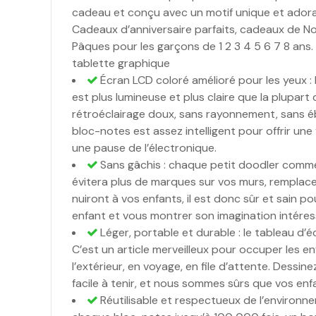
cadeau et conçu avec un motif unique et adorab
Cadeaux d’anniversaire parfaits, cadeaux de No
Pâques pour les garçons de 1 2 3 4 5 6 7 8 ans.
tablette graphique
Écran LCD coloré amélioré pour les yeux : l
est plus lumineuse et plus claire que la plupart
rétroéclairage doux, sans rayonnement, sans éb
bloc-notes est assez intelligent pour offrir une
une pause de l’électronique.
Sans gâchis : chaque petit doodler commen
évitera plus de marques sur vos murs, remplacer
nuiront à vos enfants, il est donc sûr et sain po
enfant et vous montrer son imagination intéress
Léger, portable et durable : le tableau d’é
C’est un article merveilleux pour occuper les enf
l’extérieur, en voyage, en file d’attente. Des
facile à tenir, et nous sommes sûrs que vos enf
Réutilisable et respectueux de l’environn