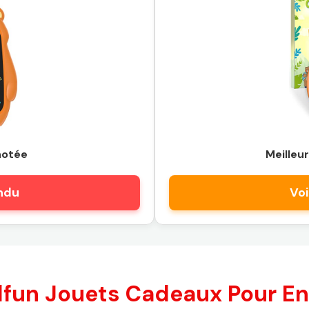
notée
Meilleur
endu
Voi
fun Jouets Cadeaux Pour Enfa