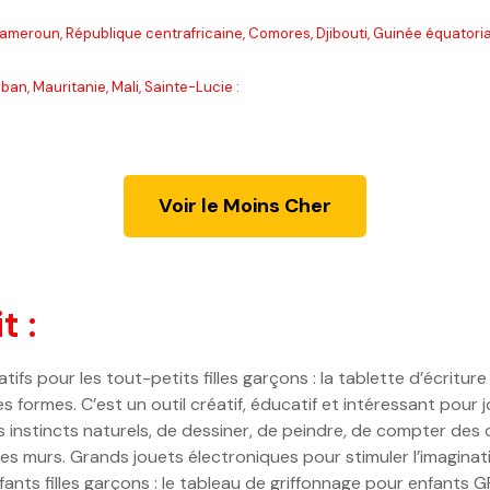
Cameroun, République centrafricaine, Comores, Djibouti, Guinée équatori
an, Mauritanie, Mali, Sainte-Lucie :
Voir le Moins Cher
t :
ifs pour les tout-petits filles garçons : la tablette d’écrit
s formes. C’est un outil créatif, éducatif et intéressant pour
s instincts naturels, de dessiner, de peindre, de compter des
 les murs. Grands jouets électroniques pour stimuler l’imaginat
nts filles garçons : le tableau de griffonnage pour enfants