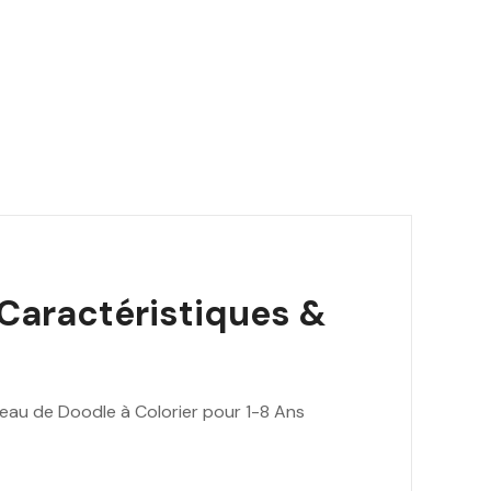
.
0
0
D
h
.
 Caractéristiques &
eau de Doodle à Colorier pour 1-8 Ans