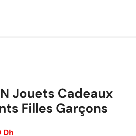
 Jouets Cadeaux
nts Filles Garçons
0
Dh
L