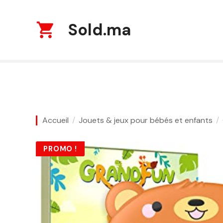
S
k
Sold.ma
i
p
t
o
c
o
n
t
Accueil
Jouets & jeux pour bébés et enfants
e
n
t
PROMO !