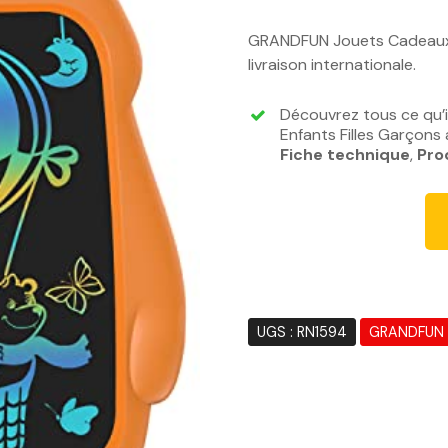
e
p
GRANDFUN Jouets Cadeaux p
r
livraison internationale.
i
x
Découvrez tous ce qu’
i
Enfants Filles Garçons 
n
Fiche technique
,
Pro
i
t
i
a
l
é
t
UGS :
RN1594
GRANDFUN
a
i
t
: