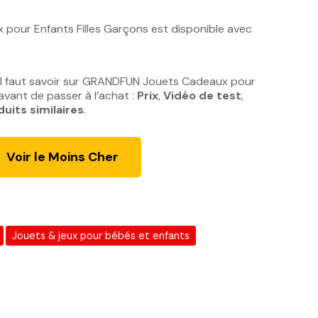
e
p
our Enfants Filles Garçons est disponible avec
r
i
x
il faut savoir sur GRANDFUN Jouets Cadeaux pour
a
avant de passer à l’achat :
Prix
,
Vidéo de test
,
c
duits similaires
.
t
u
Voir le Moins Cher
e
l
e
s
t
Jouets & jeux pour bébés et enfants
:
1
4
0