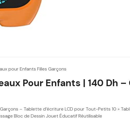
1
8
0
.
0
0
D
h
.
x pour Enfants Filles Garçons
aux Pour Enfants | 140 Dh –
arçons – Tablette d’écriture LCD pour Tout-Petits 10 » Tabl
sage Bloc de Dessin Jouet Éducatif Réutilisable