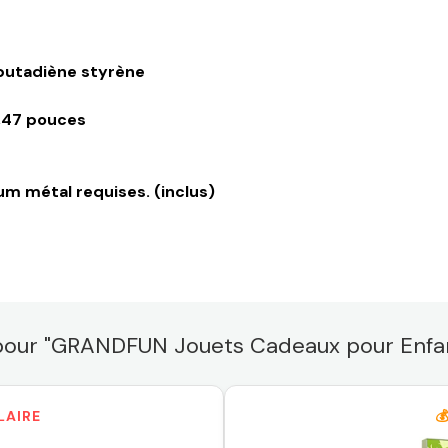
 butadiène styrène
11,47 pouces
hium métal requises. (inclus)
 pour "GRANDFUN Jouets Cadeaux pour Enfan
LAIRE
