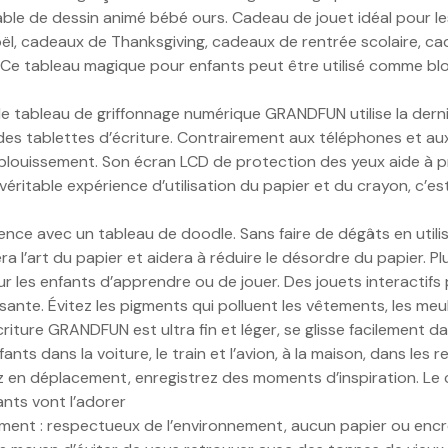
le de dessin animé bébé ours. Cadeau de jouet idéal pour les
ël, cadeaux de Thanksgiving, cadeaux de rentrée scolaire, ca
 Ce tableau magique pour enfants peut être utilisé comme bloc d
e tableau de griffonnage numérique GRANDFUN utilise la dernièr
 des tablettes d’écriture. Contrairement aux téléphones et aux
louissement. Son écran LCD de protection des yeux aide à pré
 véritable expérience d’utilisation du papier et du crayon, c’
ce avec un tableau de doodle. Sans faire de dégâts en utilisa
a l’art du papier et aidera à réduire le désordre du papier. P
ur les enfants d’apprendre ou de jouer. Des jouets interactifs p
ante. Évitez les pigments qui polluent les vêtements, les meub
criture GRANDFUN est ultra fin et léger, se glisse facilement 
ants dans la voiture, le train et l’avion, à la maison, dans les 
sinez en déplacement, enregistrez des moments d’inspiration. 
ants vont l’adorer
ement : respectueux de l’environnement, aucun papier ou encre