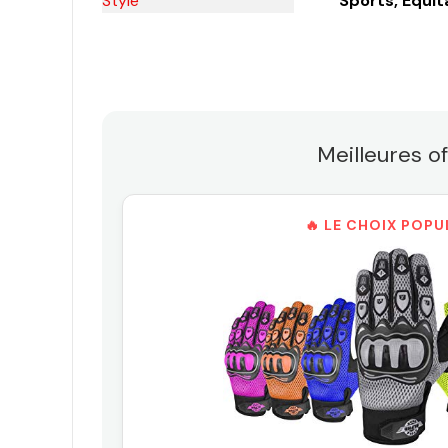
Style
Sports, Équit
Meilleures 
🔥 LE CHOIX POPU