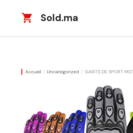
S
k
Sold.ma
i
p
t
o
c
o
n
t
Accueil
Uncategorized
GANTS DE SPORT MO
e
n
t