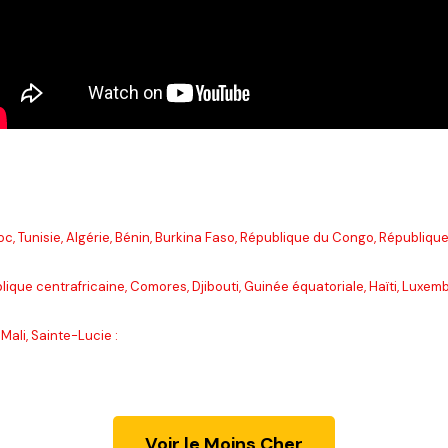
unisie, Algérie, Bénin, Burkina Faso, République du Congo, République
lique centrafricaine, Comores, Djibouti, Guinée équatoriale, Haïti, Luxe
Mali, Sainte-Lucie :
Voir le Moins Cher