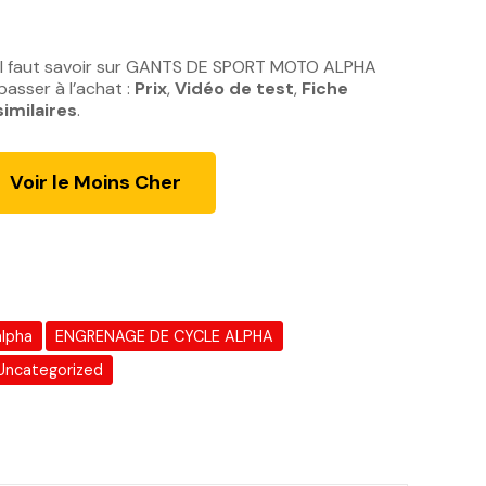
il faut savoir sur GANTS DE SPORT MOTO ALPHA
asser à l’achat :
Prix
,
Vidéo de test
,
Fiche
similaires
.
Voir le Moins Cher
alpha
ENGRENAGE DE CYCLE ALPHA
Uncategorized