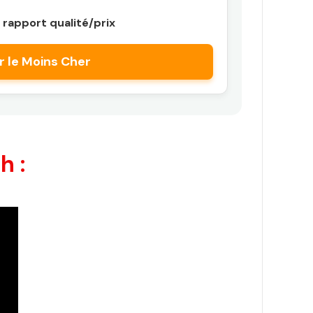
 rapport qualité/prix
r le Moins Cher
h :