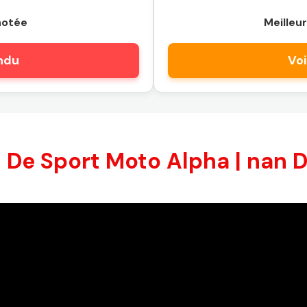
notée
Meilleur
endu
Voi
 De Sport Moto Alpha | nan D