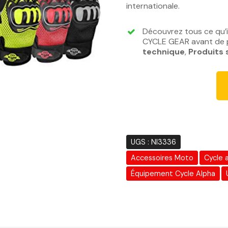
internationale.
Découvrez tous ce qu’
CYCLE GEAR avant de p
technique
,
Produits 
UGS :
NI3336
Accessoires Moto
Cycle 
Équipement Cycle Alpha