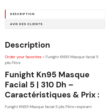
0
0
0
0
DESCRIPTION
.
0
D
AVIS DES CLIENTS
0
h
.
D
Description
h
.
Order your favorites
>
Funight KN95 Masque facial 5
plis Filtre
Funight Kn95 Masque
Facial 5 | 310 Dh –
Caractéristiques & Prix :
Funight KN95 Masque facial 5 plis Filtre respirant