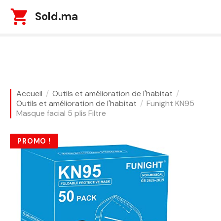
S
Sold.ma
k
i
p
t
o
c
o
Accueil
Outils et amélioration de l'habitat
n
Outils et amélioration de l'habitat
Funight KN95
t
Masque facial 5 plis Filtre
e
n
PROMO !
t