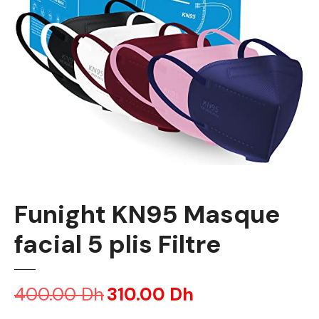
Funight KN95 Masque
facial 5 plis Filtre
400.00
Dh
L
310.00
Dh
L
e
e