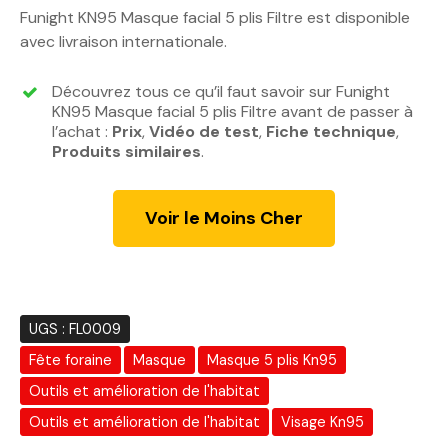
p
p
Funight KN95 Masque facial 5 plis Filtre est disponible
r
r
avec livraison internationale.
i
i
x
x
Découvrez tous ce qu’il faut savoir sur Funight
i
a
KN95 Masque facial 5 plis Filtre avant de passer à
n
c
l’achat :
Prix
,
Vidéo de test
,
Fiche technique
,
Produits similaires
i
.
t
t
u
i
e
Voir le Moins Cher
a
l
l
e
é
s
t
t
a
UGS :
FL0009
i
:
Fête foraine
Masque
Masque 5 plis Kn95
t
3
1
Outils et amélioration de l'habitat
:
0
Outils et amélioration de l'habitat
Visage Kn95
4
.