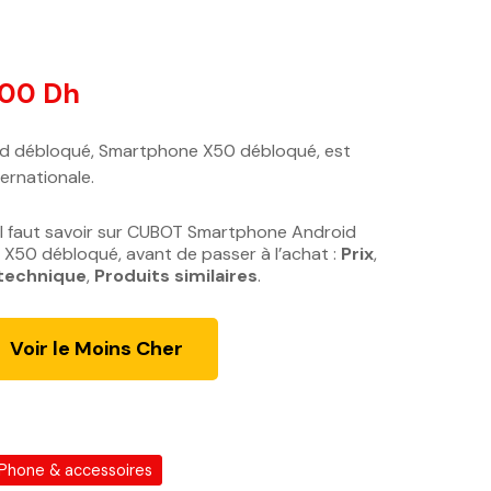
ur
notations client
.00
Dh
L
e
p
 débloqué, Smartphone X50 débloqué, est
r
ternationale.
i
x
il faut savoir sur CUBOT Smartphone Android
a
X50 débloqué, avant de passer à l’achat :
Prix
,
c
 technique
,
Produits similaires
.
t
u
Voir le Moins Cher
e
l
e
s
t
iPhone & accessoires