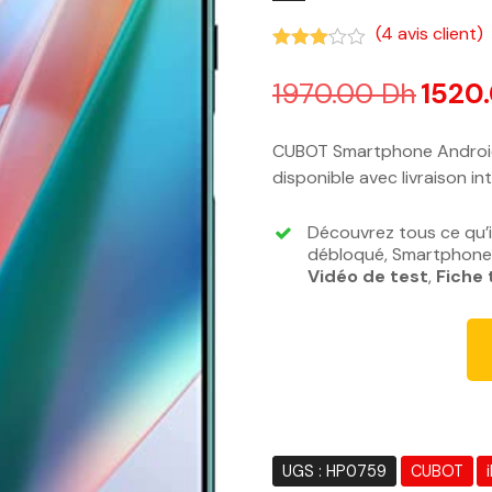
(
4
avis client)
Noté
3.00
sur 5 basé s
1970.00
Dh
L
1520
e
p
CUBOT Smartphone Android
r
disponible avec livraison in
i
x
Découvrez tous ce qu’
i
débloqué, Smartphone 
n
Vidéo de test
,
Fiche
i
t
i
a
l
é
t
UGS :
HP0759
CUBOT
a