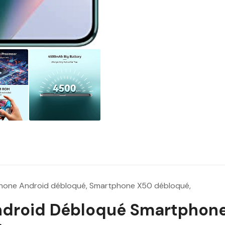
i
t
:
1
9
7
0
.
0
0
D
h
.
one Android débloqué, Smartphone X50 débloqué,
droid Débloqué Smartphone 