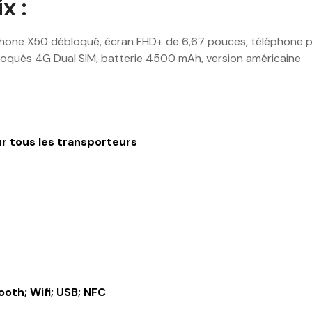
x :
ne X50 débloqué, écran FHD+ de 6,67 pouces, téléphone por
loqués 4G Dual SIM, batterie 4500 mAh, version américaine
r tous les transporteurs
tooth; Wifi; USB; NFC