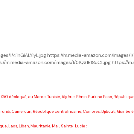
es/I/41nGiALYIyL.jpg https://m.media-amazon.com/images/I/
://m.media-amazon.com/images/I/51QS1Bf8uCL.jpg https://m
0 débloqué, au Maroc, Tunisie, Algérie, Bénin, Burkina Faso, Républi
Burundi, Cameroun, République centrafricaine, Comores, Djibouti, Guinée
e, Laos, Liban, Mauritanie, Mali, Sainte-Lucie :