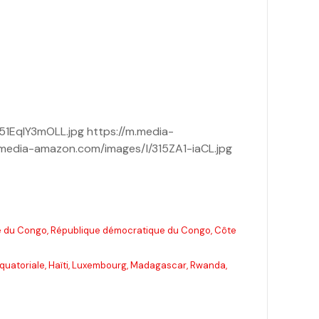
51EqlY3mOLL.jpg https://m.media-
.media-amazon.com/images/I/315ZA1-iaCL.jpg
que du Congo, République démocratique du Congo, Côte
 équatoriale, Haïti, Luxembourg, Madagascar, Rwanda,