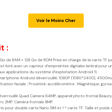
Voir le Moins Cher
t :
8 Go de RAM + 128 Go de ROM Prise en charge de la carte TF
livré avec un capteur d’empreintes digitales latéral pour un 
aux applications du système d’exploitation Android 11.
martphone Android déverrouillé; 1080P (1080*2400), 4500mA
fication faciale ; Proximité; accéléromètre ; Magnétique; gyro
rrouillé Quad Camera 64MP, appareil photo frontal Beauty Se
ro 2MP; Caméra frontale 8MP.
our double carte Nano SIM et 1 * carte TF. Taille et poids d