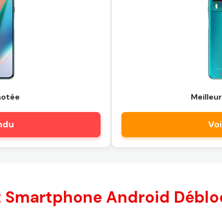
notée
Meilleur
endu
Voi
t Smartphone Android Déblo