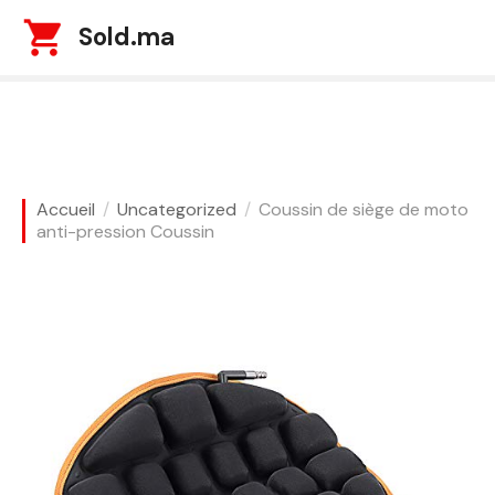
S
Sold.ma
k
i
p
t
o
c
o
Accueil
Uncategorized
Coussin de siège de moto
n
anti-pression Coussin
t
e
n
t