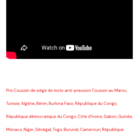
Prix Coussin de siège de moto anti-pression Coussin au Maroc,
Tunisie, Algérie, Bénin, Burkina Faso, République du Congo,
République démocratique du Congo, Côte d’Ivoire, Gabon, Guinée,
Monaco, Niger, Sénégal, Togo, Burundi, Cameroun, République