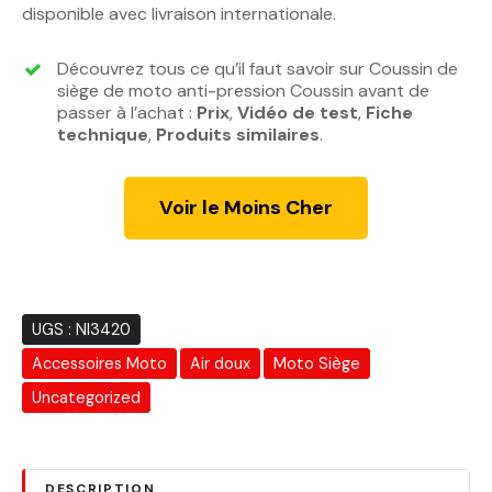
disponible avec livraison internationale.
Découvrez tous ce qu’il faut savoir sur Coussin de
siège de moto anti-pression Coussin avant de
passer à l’achat :
Prix
,
Vidéo de test
,
Fiche
technique
,
Produits similaires
.
Voir le Moins Cher
UGS :
NI3420
Accessoires Moto
Air doux
Moto Siège
Uncategorized
DESCRIPTION