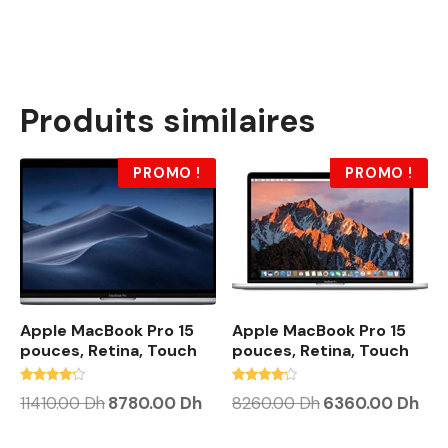
Produits similaires
PROMO !
PROMO !
Apple MacBook Pro 15
Apple MacBook Pro 15
pouces, Retina, Touch
pouces, Retina, Touch
Note
Note
L
L
L
L
11410.00
Dh
8780.00
Dh
8260.00
Dh
6360.00
Dh
4.00
4.00
e
e
e
e
sur 5
sur 5
p
p
p
p
r
r
r
r