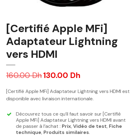
[Certifié Apple MFi]
Adaptateur Lightning
vers HDMI
160.00
Dh
L
130.00
Dh
L
e
e
p
p
[Certifié Apple MFi] Adaptateur Lightning vers HDMI est
r
r
disponible avec livraison internationale.
i
i
x
x
Découvrez tous ce qu’il faut savoir sur [Certifié
i
a
Apple MFi] Adaptateur Lightning vers HDMI avant
n
c
de passer à l’achat :
Prix
,
Vidéo de test
,
Fiche
technique
,
i
Produits similaires
t
.