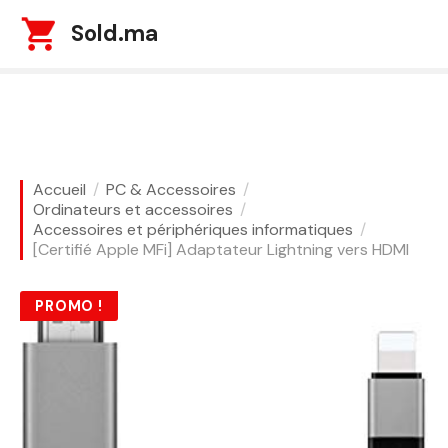
S
Sold.ma
k
i
p
t
o
c
o
Accueil
PC & Accessoires
n
Ordinateurs et accessoires
t
Accessoires et périphériques informatiques
[Certifié Apple MFi] Adaptateur Lightning vers HDMI
e
n
t
PROMO !