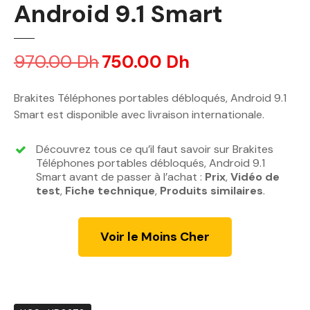
Android 9.1 Smart
970.00
Dh
L
750.00
Dh
L
e
e
p
p
Brakites Téléphones portables débloqués, Android 9.1
r
r
Smart est disponible avec livraison internationale.
i
i
x
x
Découvrez tous ce qu’il faut savoir sur Brakites
i
a
Téléphones portables débloqués, Android 9.1
n
c
Smart avant de passer à l’achat :
Prix
,
Vidéo de
test
,
Fiche technique
i
,
Produits similaires
t
.
t
u
i
e
Voir le Moins Cher
a
l
l
e
é
s
t
t
a