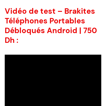
Vidéo de test – Brakites
Téléphones Portables
Débloqués Android | 750
Dh :