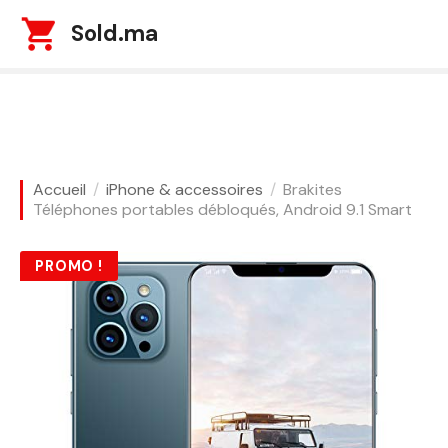
S
Sold.ma
k
i
p
t
o
c
o
Accueil
iPhone & accessoires
Brakites
n
Téléphones portables débloqués, Android 9.1 Smart
t
e
PROMO !
n
t