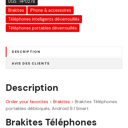
UGS :
HP0278
i
:
Brakites
iPhone & accessoires
t
7
5
Téléphones intelligents déverrouillés
:
0
Téléphones portables déverrouillés
9
.
7
0
0
0
DESCRIPTION
.
0
D
AVIS DES CLIENTS
0
h
.
D
Description
h
.
Order your favorites
>
Brakites
>
Brakites Téléphones
portables débloqués, Android 9.1 Smart
Brakites Téléphones