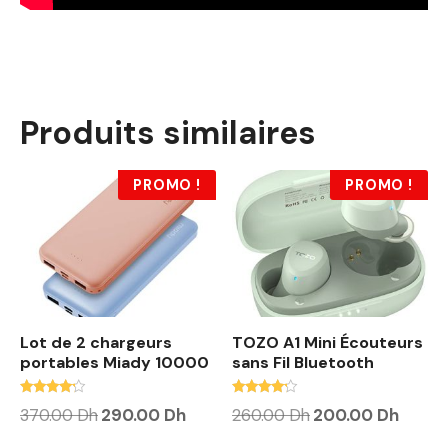
Produits similaires
PROMO !
PROMO !
Lot de 2 chargeurs
TOZO A1 Mini Écouteurs
portables Miady 10000
sans Fil Bluetooth
Note
Note
L
L
L
L
370.00
Dh
290.00
Dh
260.00
Dh
200.00
Dh
4.00
4.00
e
e
e
e
sur 5
sur 5
p
p
p
p