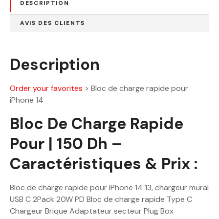
DESCRIPTION
0
0
.
AVIS DES CLIENTS
0
D
0
h
.
Description
D
h
Order your favorites
>
Bloc de charge rapide pour
.
iPhone 14
Bloc De Charge Rapide
Pour | 150 Dh –
Caractéristiques & Prix :
Bloc de charge rapide pour iPhone 14 13, chargeur mural
USB C 2Pack 20W PD Bloc de charge rapide Type C
Chargeur Brique Adaptateur secteur Plug Box