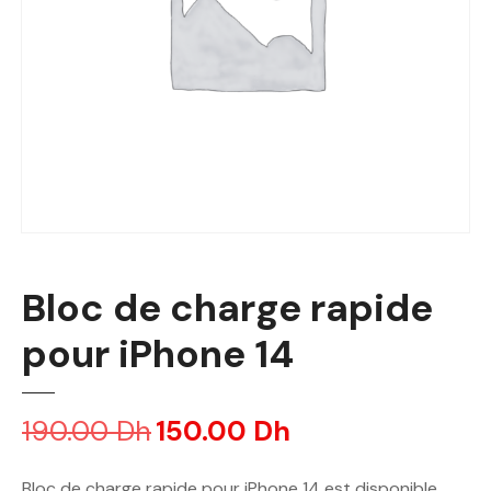
Bloc de charge rapide
pour iPhone 14
190.00
Dh
L
150.00
Dh
L
e
e
p
p
Bloc de charge rapide pour iPhone 14 est disponible