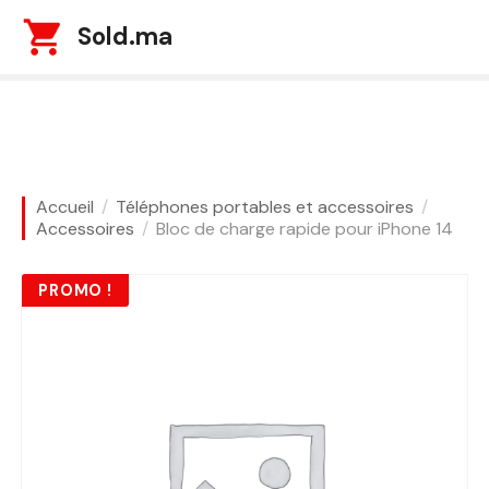
S
Sold.ma
k
i
p
t
o
c
o
Accueil
Téléphones portables et accessoires
n
Accessoires
Bloc de charge rapide pour iPhone 14
t
e
PROMO !
n
t