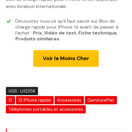
r
r
avec livraison internationale.
i
i
x
x
Découvrez tous ce qu’il faut savoir sur Bloc de
i
a
charge rapide pour iPhone 14 avant de passer à
n
c
l’achat :
Prix
,
Vidéo de test
,
Fiche technique
,
Produits similaires
i
.
t
t
u
i
e
Voir le Moins Cher
a
l
l
e
é
s
t
t
a
UGS :
LH2358
i
:
13
13 iPhone rapide
Accessoires
GarniturePlat
t
1
5
Téléphones portables et accessoires
:
0
1
.
9
0