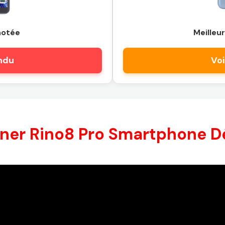
notée
Meilleur
endu
Voi
ner Rino8 Pro Smartphone Dé