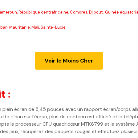
Cameroun, République centrafricaine, Comores, Djibouti, Guinée équatori
an, Mauritanie, Mali, Sainte-Lucie :
Voir le Moins Cher
t :
plein écran de 5,45 pouces avec un rapport écran/corps alla
te d’eau sur l’écran, plus de contenu est affiché et le téléph
pte le processeur CPU quadricœur MTK6799 et le système An
 des jeux, récupérez des paquets rouges et effectuez plusieu