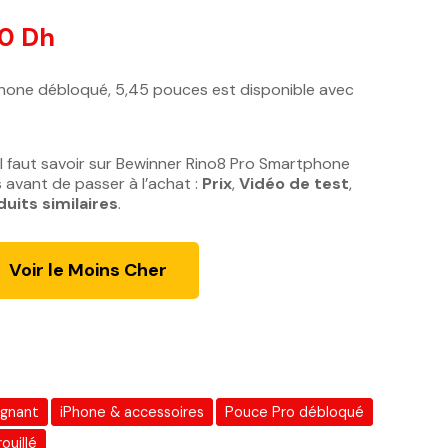
00
Dh
L
e
p
hone débloqué, 5,45 pouces est disponible avec
r
i
x
l faut savoir sur Bewinner Rino8 Pro Smartphone
a
avant de passer à l’achat :
Prix
,
Vidéo de test
,
c
duits similaires
.
t
u
Voir le Moins Cher
e
l
e
s
t
gnant
iPhone & accessoires
Pouce Pro débloqué
:
5
ouillé