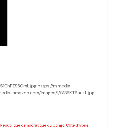
51ChFZS3OmL.jpg https://m.media-
.media-amazon.com/images/I/518PKTBau+L.jpg
, République démocratique du Congo, Côte d’Ivoire,