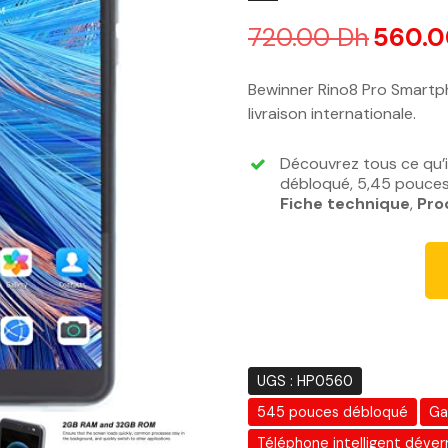
720.00
Dh
L
560.
e
p
Bewinner Rino8 Pro Smartp
r
livraison internationale.
i
x
Découvrez tous ce qu’i
i
débloqué, 5,45 pouces 
n
Fiche technique
,
Pro
i
t
i
a
l
é
t
UGS :
HP0560
a
545 pouces débloqué
Ga
i
t
Téléphone intelligent déverr