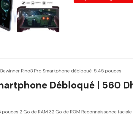
:
7
2
0
.
0
0
D
>
Bewinner Rino8 Pro Smartphone débloqué, 5,45 pouces
h
martphone Débloqué | 560 Dh
.
5 pouces 2 Go de RAM 32 Go de ROM Reconnaissance faciale 