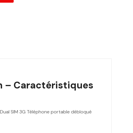
6
0
.
0
0
D
h
.
 – Caractéristiques
Dual SIM 3G Téléphone portable débloqué