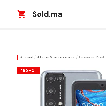
S
k
Sold.ma
i
p
t
o
c
o
n
t
Accueil
iPhone & accessoires
Bewinner Rino8
e
n
t
PROMO !