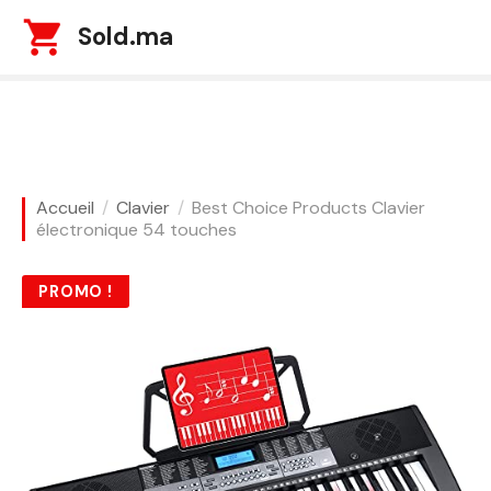
S
Sold.ma
k
i
p
t
o
c
o
Accueil
Clavier
Best Choice Products Clavier
n
électronique 54 touches
t
e
PROMO !
n
t