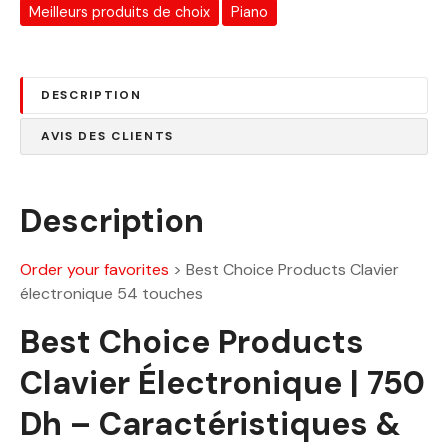
5
Meilleurs produits de choix
Piano
:
0
9
.
7
0
DESCRIPTION
0
0
.
AVIS DES CLIENTS
0
D
0
h
.
Description
D
h
Order your favorites
>
Best Choice Products Clavier
.
électronique 54 touches
Best Choice Products
Clavier Électronique | 750
Dh – Caractéristiques &