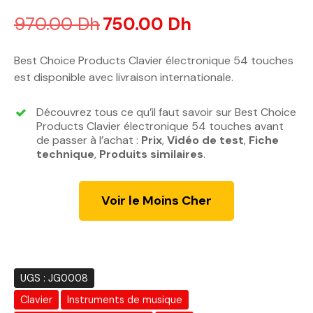
Noté
3.00
sur 5 basé sur
notations client
970.00
Dh
L
750.00
Dh
L
e
e
p
p
Best Choice Products Clavier électronique 54 touches
r
r
est disponible avec livraison internationale.
i
i
x
x
Découvrez tous ce qu’il faut savoir sur Best Choice
i
a
Products Clavier électronique 54 touches avant
n
c
de passer à l’achat :
Prix
,
Vidéo de test
,
Fiche
technique
,
Produits similaires
i
t
.
t
u
i
e
Voir le Moins Cher
a
l
l
e
é
s
t
t
a
UGS :
JG0008
i
:
Clavier
Instruments de musique
t
7