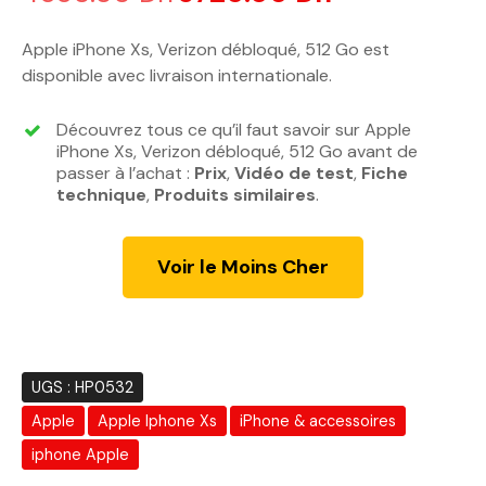
e
e
p
p
Apple iPhone Xs, Verizon débloqué, 512 Go est
r
r
disponible avec livraison internationale.
i
i
x
x
Découvrez tous ce qu’il faut savoir sur Apple
i
a
iPhone Xs, Verizon débloqué, 512 Go avant de
n
c
passer à l’achat :
Prix
,
Vidéo de test
,
Fiche
technique
,
Produits similaires
i
.
t
t
u
i
e
Voir le Moins Cher
a
l
l
e
é
s
t
t
a
UGS :
HP0532
i
:
Apple
Apple Iphone Xs
iPhone & accessoires
t
3
7
iphone Apple
:
2