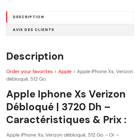
4
0
8
.
DESCRIPTION
3
0
0
0
AVIS DES CLIENTS
.
0
D
0
h
Description
.
D
Order your favorites
>
Apple
>
Apple iPhone Xs, Verizon
h
débloqué, 512 Go
.
Apple Iphone Xs Verizon
Débloqué | 3720 Dh –
Caractéristiques & Prix :
Apple iPhone Xs, Verizon débloqué, 512 Go – Or –