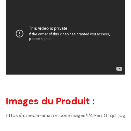
Images du Produit :
https://m.media-amazon.com/images/I/41keuLGTqcL.jpg