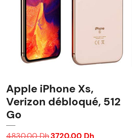
Apple iPhone Xs,
Verizon débloqué, 512
Go
4830.00
Dh
L
3720.00
Dh
L