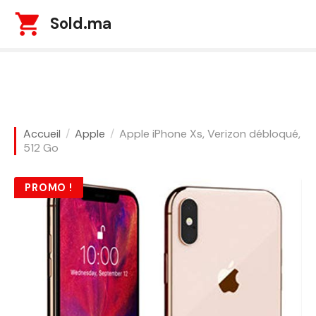
S
Sold.ma
k
i
p
t
o
c
o
Accueil
Apple
Apple iPhone Xs, Verizon débloqué,
n
512 Go
t
e
PROMO !
n
t