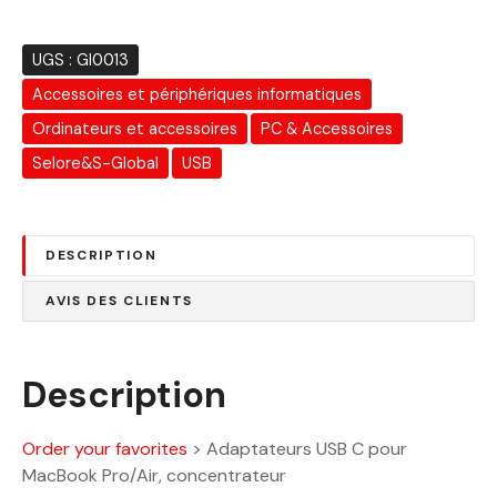
a
i
:
t
3
UGS :
GI0013
7
Accessoires et périphériques informatiques
:
0
Ordinateurs et accessoires
PC & Accessoires
4
.
8
0
Selore&S-Global
USB
0
0
.
0
D
DESCRIPTION
0
h
.
AVIS DES CLIENTS
D
h
.
Description
Order your favorites
>
Adaptateurs USB C pour
MacBook Pro/Air, concentrateur