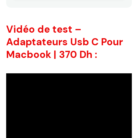
Vidéo de test –
Adaptateurs Usb C Pour
Macbook | 370 Dh :