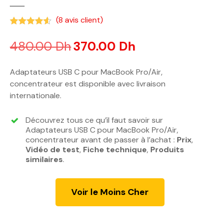
(
8
avis client)
Noté
4.50
sur 5 basé sur
notations client
480.00
Dh
L
370.00
Dh
L
e
e
p
p
Adaptateurs USB C pour MacBook Pro/Air,
r
r
concentrateur est disponible avec livraison
i
i
internationale.
x
x
i
a
Découvrez tous ce qu’il faut savoir sur
n
c
Adaptateurs USB C pour MacBook Pro/Air,
i
t
concentrateur avant de passer à l’achat :
Prix
,
Vidéo de test
t
,
Fiche technique
u
,
Produits
similaires
.
i
e
a
l
l
e
Voir le Moins Cher
é
s
t
t