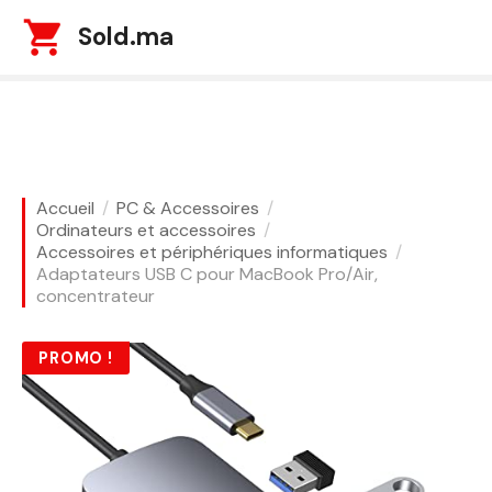
S
Sold.ma
k
i
p
t
o
c
o
Accueil
PC & Accessoires
n
Ordinateurs et accessoires
t
Accessoires et périphériques informatiques
Adaptateurs USB C pour MacBook Pro/Air,
e
concentrateur
n
t
PROMO !