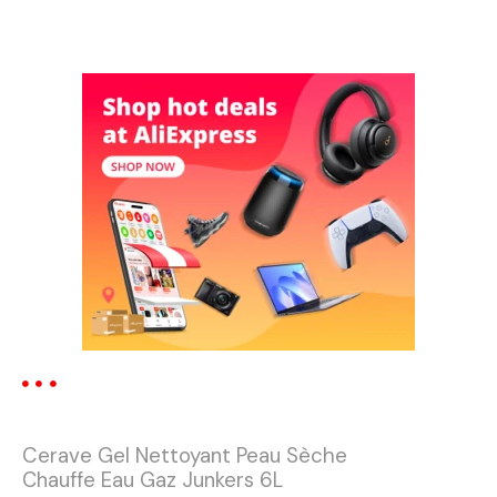
N
a
v
i
g
a
t
i
o
n
Cerave Gel Nettoyant Peau Sèche
d
Chauffe Eau Gaz Junkers 6L