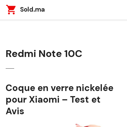
S
Sold.ma
k
i
p
t
o
c
Redmi Note 10C
o
n
t
e
n
t
Coque en verre nickelée
pour Xiaomi – Test et
Avis