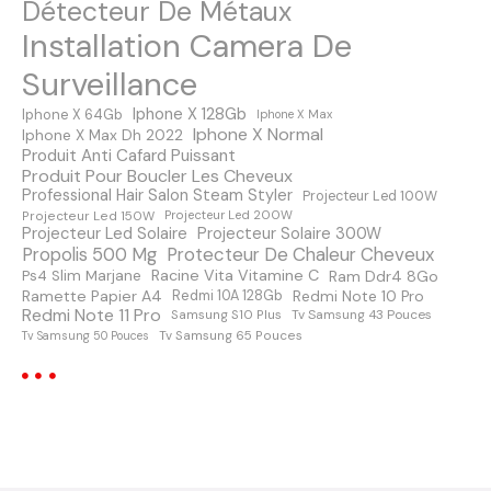
Détecteur De Métaux
e
Installation Camera De
s
Surveillance
m
Iphone X 128Gb
Iphone X 64Gb
Iphone X Max
Iphone X Normal
Iphone X Max Dh 2022
e
Produit Anti Cafard Puissant
Produit Pour Boucler Les Cheveux
s
Professional Hair Salon Steam Styler
Projecteur Led 100W
Projecteur Led 150W
Projecteur Led 200W
s
Projecteur Led Solaire
Projecteur Solaire 300W
Protecteur De Chaleur Cheveux
Propolis 500 Mg
a
Racine Vita Vitamine C
Ps4 Slim Marjane
Ram Ddr4 8Go
Ramette Papier A4
Redmi Note 10 Pro
Redmi 10A 128Gb
Redmi Note 11 Pro
Samsung S10 Plus
Tv Samsung 43 Pouces
g
Tv Samsung 65 Pouces
Tv Samsung 50 Pouces
e
s