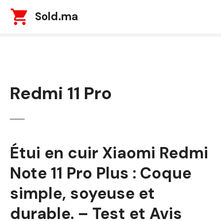
S
Sold.ma
k
i
p
t
o
c
Redmi 11 Pro
o
n
t
e
n
t
Étui en cuir Xiaomi Redmi
Note 11 Pro Plus : Coque
simple, soyeuse et
durable. – Test et Avis