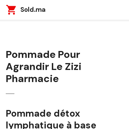
S
Sold.ma
k
i
p
t
o
c
Pommade Pour
o
n
Agrandir Le Zizi
t
e
Pharmacie
n
t
Pommade détox
lymphatique à base