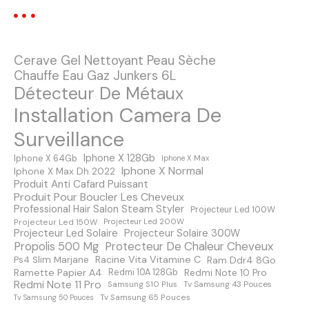
o
n
Cerave Gel Nettoyant Peau Sèche
d
Chauffe Eau Gaz Junkers 6L
Détecteur De Métaux
e
Installation Camera De
s
Surveillance
m
Iphone X 128Gb
Iphone X 64Gb
Iphone X Max
Iphone X Normal
Iphone X Max Dh 2022
e
Produit Anti Cafard Puissant
Produit Pour Boucler Les Cheveux
s
Professional Hair Salon Steam Styler
Projecteur Led 100W
Projecteur Led 150W
Projecteur Led 200W
s
Projecteur Led Solaire
Projecteur Solaire 300W
Protecteur De Chaleur Cheveux
Propolis 500 Mg
a
Racine Vita Vitamine C
Ps4 Slim Marjane
Ram Ddr4 8Go
Ramette Papier A4
Redmi Note 10 Pro
Redmi 10A 128Gb
Redmi Note 11 Pro
Samsung S10 Plus
Tv Samsung 43 Pouces
g
Tv Samsung 65 Pouces
Tv Samsung 50 Pouces