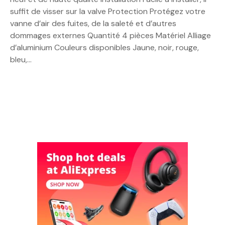
suffit de visser sur la valve Protection Protégez votre
vanne d’air des fuites, de la saleté et d’autres
dommages externes Quantité 4 pièces Matériel Alliage
d’aluminium Couleurs disponibles Jaune, noir, rouge,
bleu,…
N
a
v
i
g
a