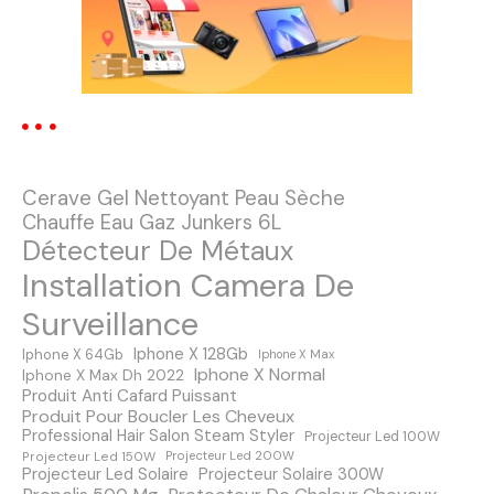
t
i
o
n
Cerave Gel Nettoyant Peau Sèche
d
Chauffe Eau Gaz Junkers 6L
Détecteur De Métaux
e
Installation Camera De
s
Surveillance
m
Iphone X 128Gb
Iphone X 64Gb
Iphone X Max
Iphone X Normal
Iphone X Max Dh 2022
e
Produit Anti Cafard Puissant
Produit Pour Boucler Les Cheveux
s
Professional Hair Salon Steam Styler
Projecteur Led 100W
Projecteur Led 150W
Projecteur Led 200W
s
Projecteur Led Solaire
Projecteur Solaire 300W