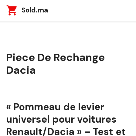
S
Sold.ma
k
i
p
t
o
c
Piece De Rechange
o
n
Dacia
t
e
n
t
« Pommeau de levier
universel pour voitures
Renault/Dacia » – Test et