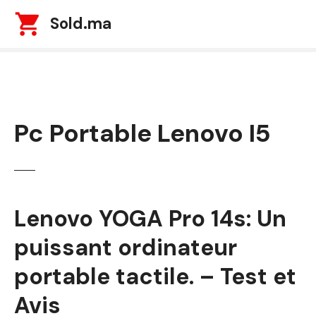
S
Sold.ma
k
i
p
t
o
c
Pc Portable Lenovo I5
o
n
t
e
n
t
Lenovo YOGA Pro 14s: Un
puissant ordinateur
portable tactile. – Test et
Avis