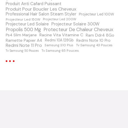
e
Produit Anti Cafard Puissant
Produit Pour Boucler Les Cheveux
s
Professional Hair Salon Steam Styler
Projecteur Led 100W
Projecteur Led 150W
Projecteur Led 200W
s
Projecteur Led Solaire
Projecteur Solaire 300W
Protecteur De Chaleur Cheveux
Propolis 500 Mg
a
Racine Vita Vitamine C
Ps4 Slim Marjane
Ram Ddr4 8Go
Ramette Papier A4
Redmi Note 10 Pro
Redmi 10A 128Gb
Redmi Note 11 Pro
Samsung S10 Plus
Tv Samsung 43 Pouces
g
Tv Samsung 65 Pouces
Tv Samsung 50 Pouces
e
s