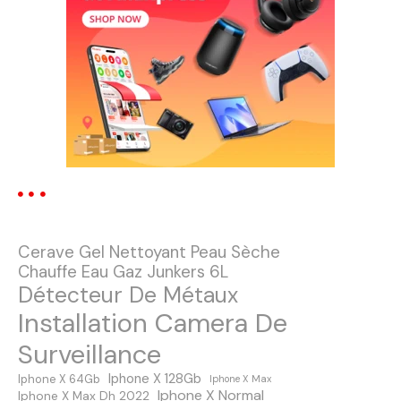
i
g
a
t
i
o
n
Cerave Gel Nettoyant Peau Sèche
d
Chauffe Eau Gaz Junkers 6L
Détecteur De Métaux
e
Installation Camera De
s
Surveillance
m
Iphone X 128Gb
Iphone X 64Gb
Iphone X Max
Iphone X Normal
Iphone X Max Dh 2022