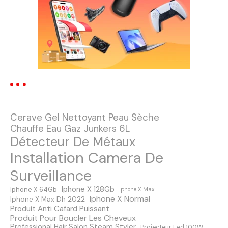
a
t
i
o
n
Cerave Gel Nettoyant Peau Sèche
d
Chauffe Eau Gaz Junkers 6L
Détecteur De Métaux
e
Installation Camera De
s
Surveillance
m
Iphone X 128Gb
Iphone X 64Gb
Iphone X Max
Iphone X Normal
Iphone X Max Dh 2022
e
Produit Anti Cafard Puissant
Produit Pour Boucler Les Cheveux
Professional Hair Salon Steam Styler
Projecteur Led 100W