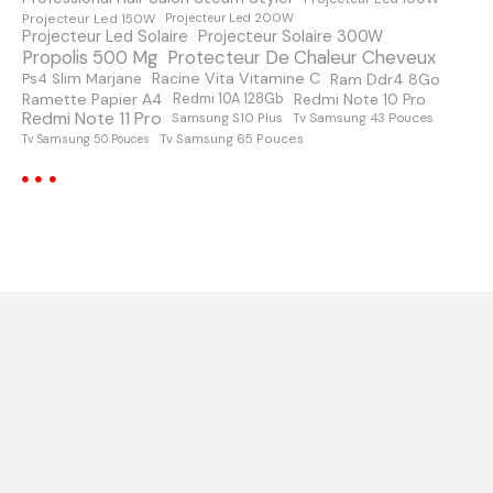
s
Projecteur Led 150W
Projecteur Led 200W
s
Projecteur Led Solaire
Projecteur Solaire 300W
Protecteur De Chaleur Cheveux
Propolis 500 Mg
a
Racine Vita Vitamine C
Ps4 Slim Marjane
Ram Ddr4 8Go
Ramette Papier A4
Redmi Note 10 Pro
Redmi 10A 128Gb
Redmi Note 11 Pro
Samsung S10 Plus
Tv Samsung 43 Pouces
g
Tv Samsung 65 Pouces
Tv Samsung 50 Pouces
e
s