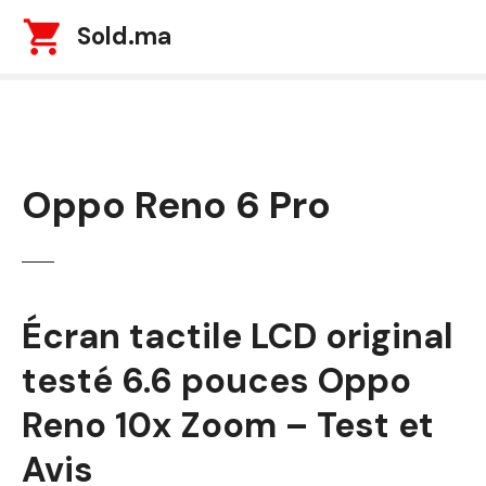
S
Sold.ma
k
i
p
t
o
c
Oppo Reno 6 Pro
o
n
t
e
n
t
Écran tactile LCD original
testé 6.6 pouces Oppo
Reno 10x Zoom – Test et
Avis