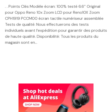
. . Points Clés Modèle écran: 100% testé 6.6″ Original
pour Oppo Reno 10x Zoom LCD pour Reno10X Zoom
CPH1919 PCCM00 écran tactile numériseur assemblée
Tests de qualité: Nous effectuerons des tests
individuels avant l’expédition pour garantir des produits
de haute qualité. Disponibilité: Tous les produits du
magasin sont en…
N
a
v
i
g