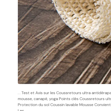
. . Test et Avis sur les Coussretours ultra antidéra
mousse, canapé, yoga Points clés Coussretours ult
Protection du sol Coussin lavable Mousse Convient 
Les…