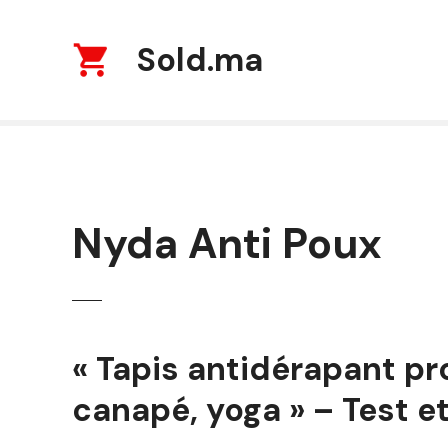
S
k
Sold.ma
i
p
t
o
c
o
n
t
Nyda Anti Poux
e
n
t
« Tapis antidérapant pr
canapé, yoga » – Test et