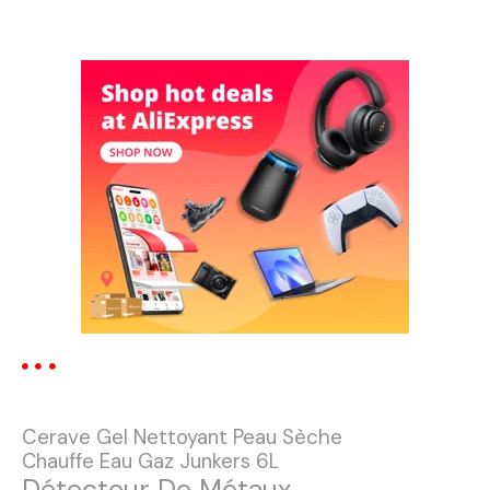
N
a
v
i
g
a
t
i
o
n
Cerave Gel Nettoyant Peau Sèche
d
Chauffe Eau Gaz Junkers 6L
Détecteur De Métaux