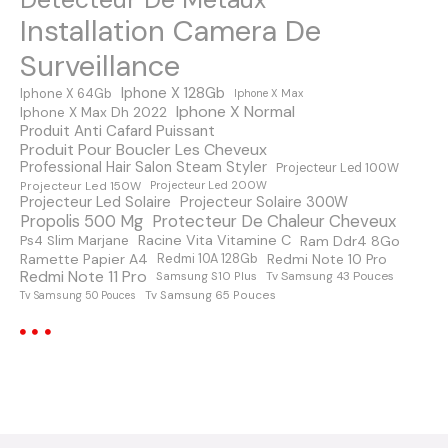
e
Installation Camera De
s
Surveillance
m
Iphone X 128Gb
Iphone X 64Gb
Iphone X Max
Iphone X Normal
Iphone X Max Dh 2022
e
Produit Anti Cafard Puissant
Produit Pour Boucler Les Cheveux
s
Professional Hair Salon Steam Styler
Projecteur Led 100W
Projecteur Led 150W
Projecteur Led 200W
s
Projecteur Led Solaire
Projecteur Solaire 300W
Protecteur De Chaleur Cheveux
Propolis 500 Mg
a
Racine Vita Vitamine C
Ps4 Slim Marjane
Ram Ddr4 8Go
Ramette Papier A4
Redmi Note 10 Pro
Redmi 10A 128Gb
Redmi Note 11 Pro
Samsung S10 Plus
Tv Samsung 43 Pouces
g
Tv Samsung 65 Pouces
Tv Samsung 50 Pouces
e
s