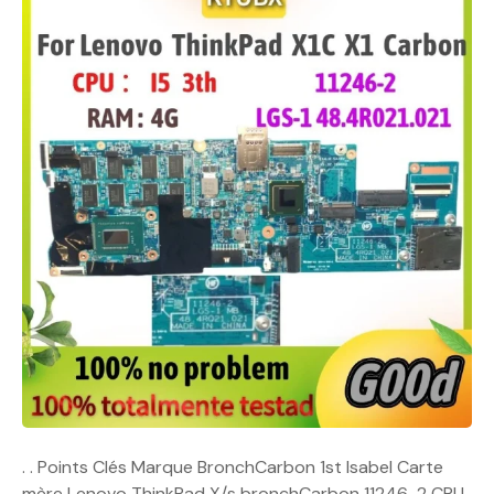
. . Points Clés Marque BronchCarbon 1st Isabel Carte
mère Lenovo ThinkPad X/s bronchCarbon 11246-2 CPU