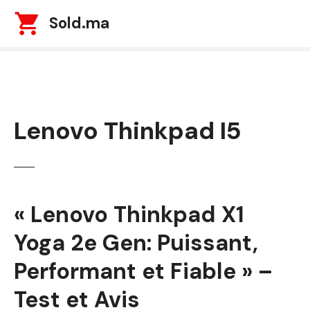
S
Sold.ma
k
i
p
t
o
c
Lenovo Thinkpad I5
o
n
t
e
n
t
« Lenovo Thinkpad X1
Yoga 2e Gen: Puissant,
Performant et Fiable » –
Test et Avis